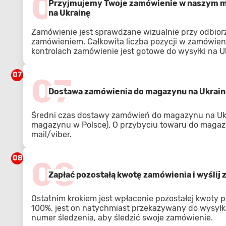
06
Przyjmujemy Twoje zamówienie w naszym ma
na Ukrainę
Zamówienie jest sprawdzane wizualnie przy odbior
zamówieniem. Całkowita liczba pozycji w zamówien
kontrolach zamówienie jest gotowe do wysyłki na U
07
07
Dostawa zamówienia do magazynu na Ukrain
Średni czas dostawy zamówień do magazynu na Ukra
magazynu w Polsce). O przybyciu towaru do magaz
mail/viber.
08
08
Zapłać pozostałą kwotę zamówienia i wyślij
Ostatnim krokiem jest wpłacenie pozostałej kwoty p
100%, jest on natychmiast przekazywany do wysyłki
numer śledzenia, aby śledzić swoje zamówienie.