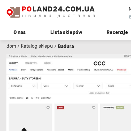
N
O nas
Lista sklepów
Recenzje
dom
Katalog sklepu
Badura