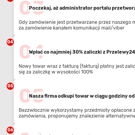
03
Poczekaj, aż administrator portalu przetwo
Gdy zamówienie jest przetwarzane przez naszego 
za zamówienie kanałem komunikacji mail/viber
04
04
Wpłać co najmniej 30% zaliczki z Przelewy2
Nowy towar wraz z fakturą (fakturą) płatny jest zal
się za zaliczkę w wysokości 100%
05
05
Nasza firma odkupi towar w ciągu godziny od 
Bezzwłocznie wykorzystamy przedmioty opłacone z 
zamówienia, proponujemy znalezienie alternatywnej
06