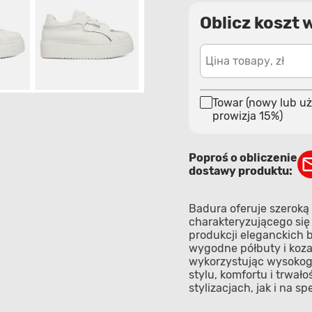
Oblicz koszt 
Ціна товару, zł
Towar (nowy lub uż
prowizja 15%)
Poproś o obliczenie
dostawy produktu:
Badura oferuje szeroką
charakteryzującego się 
produkcji eleganckich 
wygodne półbuty i kozak
wykorzystując wysokoga
stylu, komfortu i trwał
stylizacjach, jak i na sp