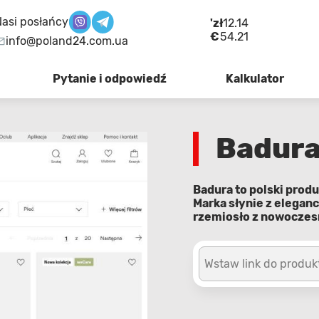
asi posłańcy
'zł
12.14
€
54.21
info@poland24.com.ua
Pytanie i odpowiedź
Kalkulator
Badur
Badura to polski prod
Marka słynie z elegan
rzemiosło z nowocze
Wstaw link do produk