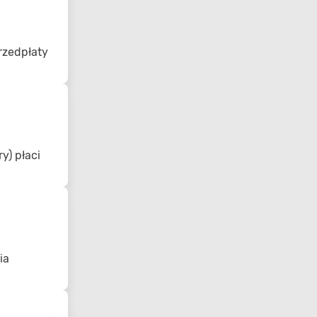
rzedpłaty
y) płaci
ia