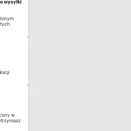
o wysyłki
ożonym
 tych
kacji
acony w
 otrzymasz