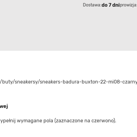
do 7 dni
Dostawa:
prowizja
ie/buty/sneakersy/sneakers-badura-buxton-22-mi08-czarn
owej
 wypełnij wymagane pola (zaznaczone na czerwono).