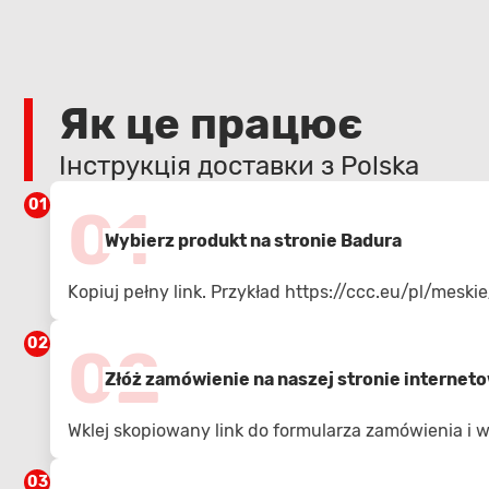
Як це працює
Інструкція доставки з Polska
01
01
Wybierz produkt na stronie Badura
Kopiuj pełny link. Przykład
https://ccc.eu/pl/mesk
02
02
Złóż zamówienie na naszej stronie internet
Wklej skopiowany link do formularza zamówienia i
03