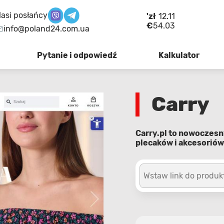
asi posłańcy
'zł
12.11
€
54.03
info@poland24.com.ua
Pytanie i odpowiedź
Kalkulator
Carry
Carry.pl to nowoczesn
plecaków i akcesoriów
Wstaw link do produk