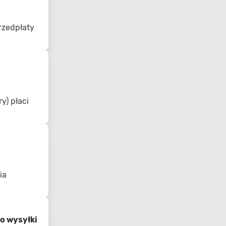
rzedpłaty
y) płaci
ia
o wysyłki