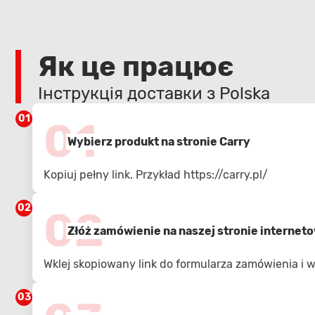
Як це працює
Інструкція доставки з Polska
01
01
Wybierz produkt na stronie Carry
Kopiuj pełny link. Przykład
https://carry.pl/
02
02
Złóż zamówienie na naszej stronie internet
Wklej skopiowany link do formularza zamówienia i
03