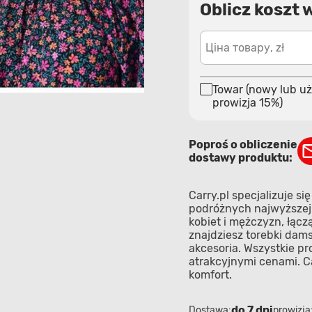
Oblicz koszt 
Ціна товару, zł
Towar (nowy lub uż
prowizja 15%)
Poproś o obliczenie
dostawy produktu:
Carry.pl specjalizuje s
podróżnych najwyższej 
kobiet i mężczyzn, łąc
znajdziesz torebki dams
akcesoria. Wszystkie pr
atrakcyjnymi cenami. Ca
komfort.
do 7 dni
Dostawa:
prowizja