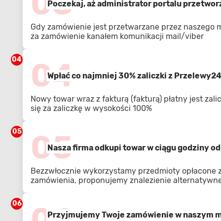
03
Poczekaj, aż administrator portalu przetwo
Gdy zamówienie jest przetwarzane przez naszego 
za zamówienie kanałem komunikacji mail/viber
04
04
Wpłać co najmniej 30% zaliczki z Przelewy2
Nowy towar wraz z fakturą (fakturą) płatny jest zal
się za zaliczkę w wysokości 100%
05
05
Nasza firma odkupi towar w ciągu godziny od 
Bezzwłocznie wykorzystamy przedmioty opłacone z 
zamówienia, proponujemy znalezienie alternatywnej
06
06
Przyjmujemy Twoje zamówienie w naszym ma