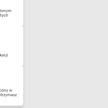
ożonym
 tych
kacji
acony w
 otrzymasz