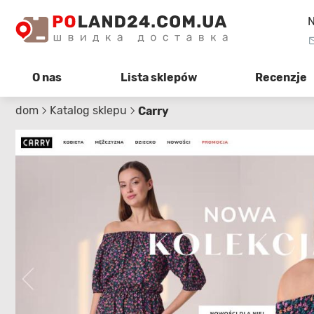
N
O nas
Lista sklepów
Recenzje
dom
Katalog sklepu
Carry