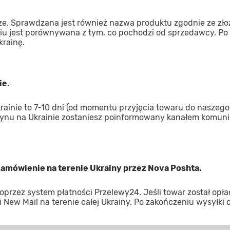
ze. Sprawdzana jest również nazwa produktu zgodnie ze zł
iu jest porównywana z tym, co pochodzi od sprzedawcy. Po
krainę.
ie.
inie to 7-10 dni (od momentu przyjęcia towaru do naszego
ynu na Ukrainie zostaniesz poinformowany kanałem komuni
 zamówienie na terenie Ukrainy przez Nova Poshta.
oprzez system płatności Przelewy24. Jeśli towar został opł
 New Mail na terenie całej Ukrainy. Po zakończeniu wysyłki