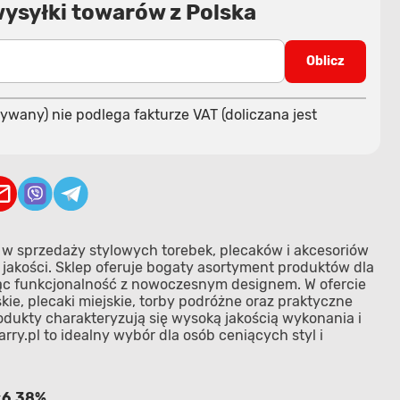
wysyłki towarów z Polska
Oblicz
ywany) nie podlega fakturze VAT (doliczana jest
ię w sprzedaży stylowych torebek, plecaków i akcesoriów
jakości. Sklep oferuje bogaty asortyment produktów dla
ząc funkcjonalność z nowoczesnym designem. W ofercie
kie, plecaki miejskie, torby podróżne oraz praktyczne
odukty charakteryzują się wysoką jakością wykonania i
rry.pl to idealny wybór dla osób ceniących styl i
6.38%
: