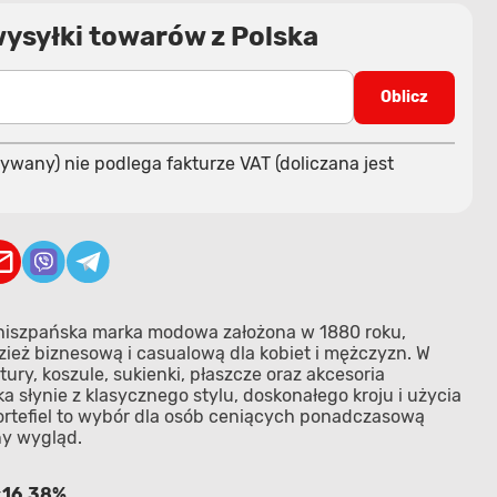
wysyłki towarów z Polska
Oblicz
ywany) nie podlega fakturze VAT (doliczana jest
a hiszpańska marka modowa założona w 1880 roku,
zież biznesową i casualową dla kobiet i mężczyzn. W
tury, koszule, sukienki, płaszcze oraz akcesoria
ka słynie z klasycznego stylu, doskonałego kroju i użycia
rtefiel to wybór dla osób ceniących ponadczasową
ny wygląd.
16.38%
: