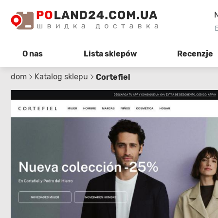
N
O nas
Lista sklepów
Recenzje
dom
Katalog sklepu
Cortefiel