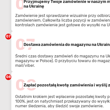
06
Przyjmujemy Twoje zamówienie w naszym ma
na Ukrainę
Zamówienie jest sprawdzane wizualnie przy odbior
zamówieniem. Całkowita liczba pozycji w zamówien
kontrolach zamówienie jest gotowe do wysyłki na U
07
07
Dostawa zamówienia do magazynu na Ukrain
Średni czas dostawy zamówień do magazynu na Ukra
magazynu w Polsce). O przybyciu towaru do magaz
mail/viber.
08
08
Zapłać pozostałą kwotę zamówienia i wyślij
Ostatnim krokiem jest wpłacenie pozostałej kwoty p
100%, jest on natychmiast przekazywany do wysyłki
numer śledzenia, aby śledzić swoje zamówienie.