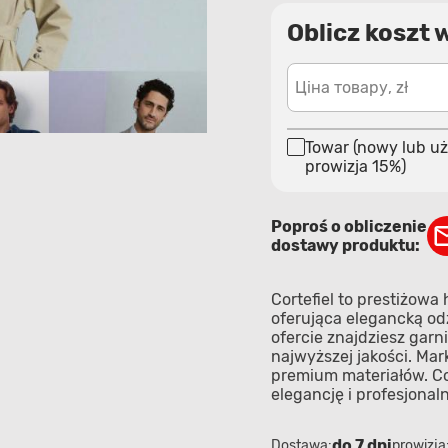
Oblicz koszt 
Ціна товару, zł
Towar (nowy lub uż
prowizja 15%)
Poproś o obliczenie
dostawy produktu:
Cortefiel to prestiżow
oferująca elegancką od
ofercie znajdziesz garni
najwyższej jakości. Mar
premium materiałów. Co
elegancję i profesjonal
do 7 dni
Dostawa:
prowizja