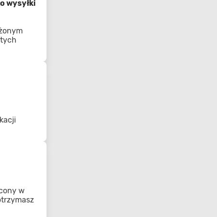
o wysyłki
ożonym
 tych
kacji
acony w
 otrzymasz