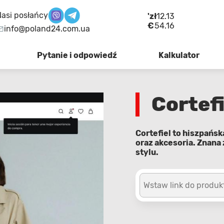
asi posłańcy
'zł
12.13
€
54.16
info@poland24.com.ua
Pytanie i odpowiedź
Kalkulator
Cortefi
Cortefiel to hiszpańs
oraz akcesoria. Znana
stylu.
Wstaw link do produk