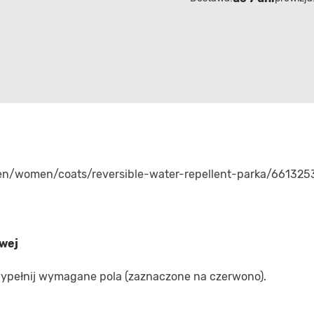
l/en/women/coats/reversible-water-repellent-parka/661325
owej
 wypełnij wymagane pola (zaznaczone na czerwono).