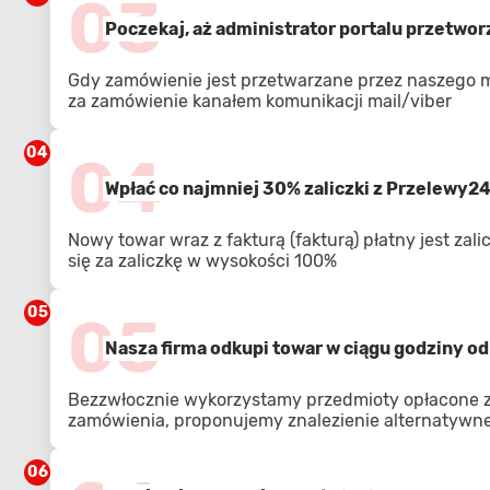
03
Poczekaj, aż administrator portalu przetwo
Gdy zamówienie jest przetwarzane przez naszego 
za zamówienie kanałem komunikacji mail/viber
04
04
Wpłać co najmniej 30% zaliczki z Przelewy2
Nowy towar wraz z fakturą (fakturą) płatny jest zal
się za zaliczkę w wysokości 100%
05
05
Nasza firma odkupi towar w ciągu godziny od 
Bezzwłocznie wykorzystamy przedmioty opłacone z 
zamówienia, proponujemy znalezienie alternatywnej
06