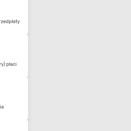
rzedpłaty
y) płaci
ia