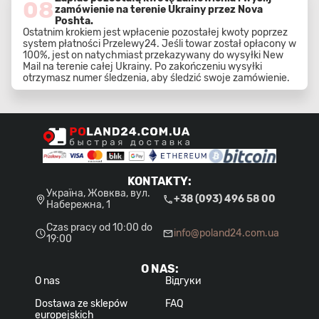
08
zamówienie na terenie Ukrainy przez Nova
Poshta.
Ostatnim krokiem jest wpłacenie pozostałej kwoty poprzez
system płatności Przelewy24. Jeśli towar został opłacony w
100%, jest on natychmiast przekazywany do wysyłki New
Mail na terenie całej Ukrainy. Po zakończeniu wysyłki
otrzymasz numer śledzenia, aby śledzić swoje zamówienie.
KONTAKTY
:
Україна, Жовква, вул.
+38 (093) 496 58 00
Набережна, 1
Czas pracy od 10:00 do
info@poland24.com.ua
19:00
O NAS
:
O nas
Відгуки
Dostawa ze sklepów
FAQ
europejskich