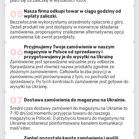
płaci się za zaliczkę w wysokości 100%
05
Nasza firma odkupi towar w ciągu godziny od
wpłaty zaliczki.
Bezzwłocznie wykorzystamy przedmioty opłacone z góry.
Jeżeli produkt nie jest dostępny w momencie składania
zamówienia, proponujemy znalezienie alternatywnej opcji
zamówienia lub zwrot przedpłaty.
Przyjmujemy Twoje zamówienie w naszym
06
magazynie w Polsce od sprzedawcy i
przygotowujemy je do wysyłki na Ukrainę
Zamówienie jest sprawdzane wizualnie przy odbiorze.
Sprawdzana jest również nazwa produktu zgodnie ze
złożonym zamówieniem. Całkowita liczba pozycji w
zamówieniu jest porównywana z tym, co pochodzi od
sprzedawcy. Po tych kontrolach zamówienie jest gotowe do
wysyłki na Ukrainę.
07
Dostawa zamówienia do magazynu na Ukrainie.
Średni czas dostawy zamówień do magazynu na Ukrainie to
7-10 dni (od momentu przyjęcia towaru do naszego
magazynu w Polsce). O przybyciu towaru do magazynu na
Ukrainie zostaniesz poinformowany kanałem komunikacji
mail/viber.
Zapłać pozostałą kwotę zamówienia i wyślij