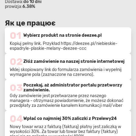
Dostawa:
do 10 dni
prowizja:
6.38%
Як це працює
01
Wybierz produkt na stronie deezee.pl
Kopiuj pełny link. Przykład
https://deezee.pl/niebieskie-
espadryle-plaskie-melany-deezee-ccc
02
Złóż zamówienie na naszej stronie internetowej
Wklej skopiowany link do formularza zamówienia i wypełnij
wymagane pola (zaznaczone na czerwono).
03
Poczekaj, aż administrator portalu przetworzy
zamówienie.
Gdy zamówienie jest przetwarzane przez naszego
managera - otrzymasz powiadomienie, że możesz dokonać
przedpłaty za zamówienie kanałem komunikacji mail/viber
04
Wpłać co najmniej 30% zaliczki z Przelewy24
Nowy towar wraz z fakturą (fakturą) płatny jest zaliczką w
wysokości 30%. Za towar lub towar bez faktury (faktury)