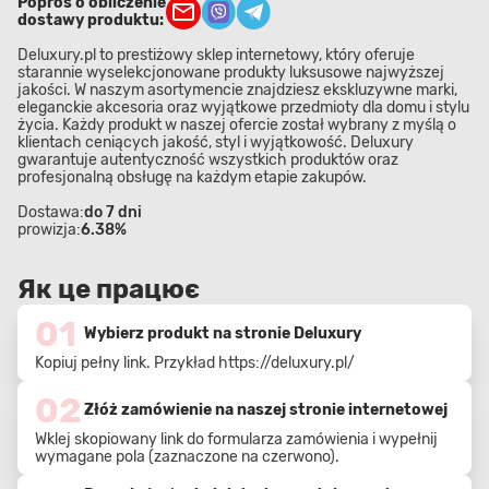
Poproś o obliczenie
dostawy produktu:
Deluxury.pl to prestiżowy sklep internetowy, który oferuje
starannie wyselekcjonowane produkty luksusowe najwyższej
jakości. W naszym asortymencie znajdziesz ekskluzywne marki,
eleganckie akcesoria oraz wyjątkowe przedmioty dla domu i stylu
życia. Każdy produkt w naszej ofercie został wybrany z myślą o
klientach ceniących jakość, styl i wyjątkowość. Deluxury
gwarantuje autentyczność wszystkich produktów oraz
profesjonalną obsługę na każdym etapie zakupów.
Dostawa:
do 7 dni
prowizja:
6.38%
Як це працює
01
Wybierz produkt na stronie Deluxury
Kopiuj pełny link. Przykład
https://deluxury.pl/
02
Złóż zamówienie na naszej stronie internetowej
Wklej skopiowany link do formularza zamówienia i wypełnij
wymagane pola (zaznaczone na czerwono).