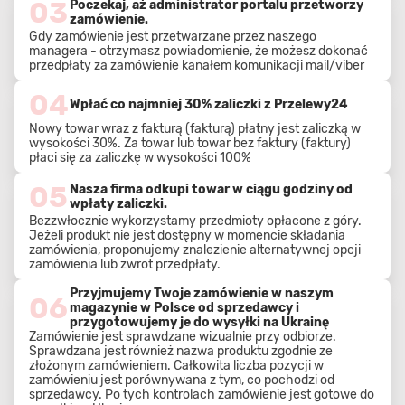
03
Poczekaj, aż administrator portalu przetworzy
zamówienie.
Gdy zamówienie jest przetwarzane przez naszego
managera - otrzymasz powiadomienie, że możesz dokonać
przedpłaty za zamówienie kanałem komunikacji mail/viber
04
Wpłać co najmniej 30% zaliczki z Przelewy24
Nowy towar wraz z fakturą (fakturą) płatny jest zaliczką w
wysokości 30%. Za towar lub towar bez faktury (faktury)
płaci się za zaliczkę w wysokości 100%
05
Nasza firma odkupi towar w ciągu godziny od
wpłaty zaliczki.
Bezzwłocznie wykorzystamy przedmioty opłacone z góry.
Jeżeli produkt nie jest dostępny w momencie składania
zamówienia, proponujemy znalezienie alternatywnej opcji
zamówienia lub zwrot przedpłaty.
Przyjmujemy Twoje zamówienie w naszym
06
magazynie w Polsce od sprzedawcy i
przygotowujemy je do wysyłki na Ukrainę
Zamówienie jest sprawdzane wizualnie przy odbiorze.
Sprawdzana jest również nazwa produktu zgodnie ze
złożonym zamówieniem. Całkowita liczba pozycji w
zamówieniu jest porównywana z tym, co pochodzi od
sprzedawcy. Po tych kontrolach zamówienie jest gotowe do