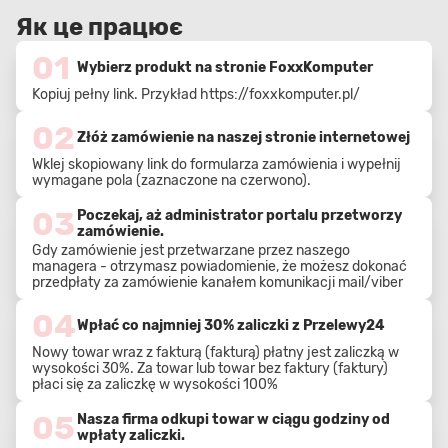
Як це працює
01
Wybierz produkt na stronie FoxxKomputer
Kopiuj pełny link. Przykład
https://foxxkomputer.pl/
02
Złóż zamówienie na naszej stronie internetowej
Wklej skopiowany link do formularza zamówienia i wypełnij
wymagane pola (zaznaczone na czerwono).
03
Poczekaj, aż administrator portalu przetworzy
zamówienie.
Gdy zamówienie jest przetwarzane przez naszego
managera - otrzymasz powiadomienie, że możesz dokonać
przedpłaty za zamówienie kanałem komunikacji mail/viber
04
Wpłać co najmniej 30% zaliczki z Przelewy24
Nowy towar wraz z fakturą (fakturą) płatny jest zaliczką w
wysokości 30%. Za towar lub towar bez faktury (faktury)
płaci się za zaliczkę w wysokości 100%
05
Nasza firma odkupi towar w ciągu godziny od
wpłaty zaliczki.