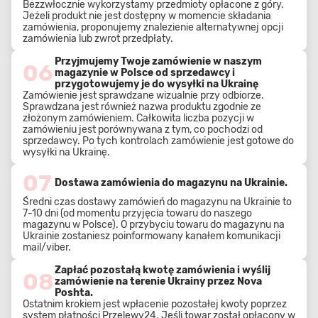
Bezzwłocznie wykorzystamy przedmioty opłacone z góry.
Jeżeli produkt nie jest dostępny w momencie składania
zamówienia, proponujemy znalezienie alternatywnej opcji
zamówienia lub zwrot przedpłaty.
Przyjmujemy Twoje zamówienie w naszym
06
magazynie w Polsce od sprzedawcy i
przygotowujemy je do wysyłki na Ukrainę
Zamówienie jest sprawdzane wizualnie przy odbiorze.
Sprawdzana jest również nazwa produktu zgodnie ze
złożonym zamówieniem. Całkowita liczba pozycji w
zamówieniu jest porównywana z tym, co pochodzi od
sprzedawcy. Po tych kontrolach zamówienie jest gotowe do
wysyłki na Ukrainę.
07
Dostawa zamówienia do magazynu na Ukrainie.
Średni czas dostawy zamówień do magazynu na Ukrainie to
7-10 dni (od momentu przyjęcia towaru do naszego
magazynu w Polsce). O przybyciu towaru do magazynu na
Ukrainie zostaniesz poinformowany kanałem komunikacji
mail/viber.
Zapłać pozostałą kwotę zamówienia i wyślij
08
zamówienie na terenie Ukrainy przez Nova
Poshta.
Ostatnim krokiem jest wpłacenie pozostałej kwoty poprzez
system płatności Przelewy24. Jeśli towar został opłacony w