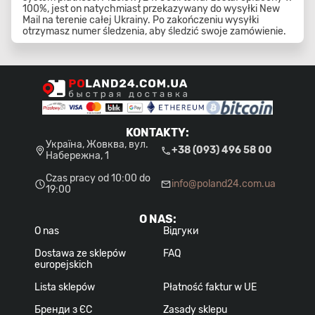
100%, jest on natychmiast przekazywany do wysyłki New
Mail na terenie całej Ukrainy. Po zakończeniu wysyłki
otrzymasz numer śledzenia, aby śledzić swoje zamówienie.
KONTAKTY
:
Україна, Жовква, вул.
+38 (093) 496 58 00
Набережна, 1
Czas pracy od 10:00 do
info@poland24.com.ua
19:00
O NAS
:
O nas
Відгуки
Dostawa ze sklepów
FAQ
europejskich
Lista sklepów
Płatność faktur w UE
Бренди з ЄС
Zasady sklepu