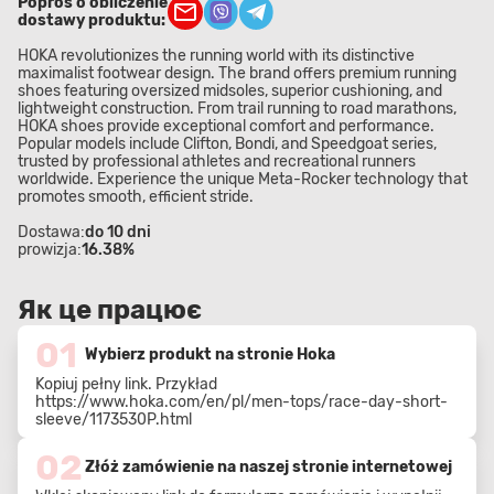
Poproś o obliczenie
dostawy produktu:
HOKA revolutionizes the running world with its distinctive
maximalist footwear design. The brand offers premium running
shoes featuring oversized midsoles, superior cushioning, and
lightweight construction. From trail running to road marathons,
HOKA shoes provide exceptional comfort and performance.
Popular models include Clifton, Bondi, and Speedgoat series,
trusted by professional athletes and recreational runners
worldwide. Experience the unique Meta-Rocker technology that
promotes smooth, efficient stride.
Dostawa:
do 10 dni
prowizja:
16.38%
Як це працює
01
Wybierz produkt na stronie Hoka
Kopiuj pełny link. Przykład
https://www.hoka.com/en/pl/men-tops/race-day-short-
sleeve/1173530P.html
02
Złóż zamówienie na naszej stronie internetowej