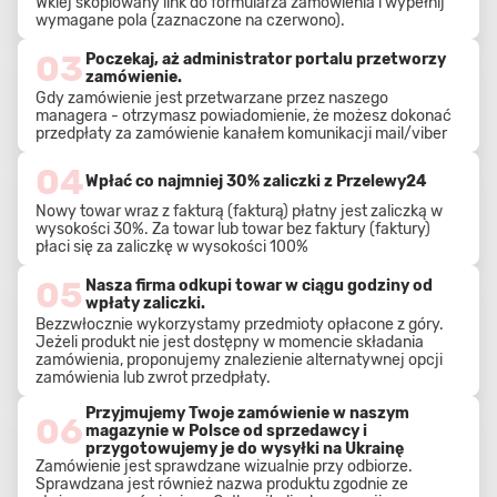
Wklej skopiowany link do formularza zamówienia i wypełnij
wymagane pola (zaznaczone na czerwono).
03
Poczekaj, aż administrator portalu przetworzy
zamówienie.
Gdy zamówienie jest przetwarzane przez naszego
managera - otrzymasz powiadomienie, że możesz dokonać
przedpłaty za zamówienie kanałem komunikacji mail/viber
04
Wpłać co najmniej 30% zaliczki z Przelewy24
Nowy towar wraz z fakturą (fakturą) płatny jest zaliczką w
wysokości 30%. Za towar lub towar bez faktury (faktury)
płaci się za zaliczkę w wysokości 100%
05
Nasza firma odkupi towar w ciągu godziny od
wpłaty zaliczki.
Bezzwłocznie wykorzystamy przedmioty opłacone z góry.
Jeżeli produkt nie jest dostępny w momencie składania
zamówienia, proponujemy znalezienie alternatywnej opcji
zamówienia lub zwrot przedpłaty.
Przyjmujemy Twoje zamówienie w naszym
06
magazynie w Polsce od sprzedawcy i
przygotowujemy je do wysyłki na Ukrainę
Zamówienie jest sprawdzane wizualnie przy odbiorze.
Sprawdzana jest również nazwa produktu zgodnie ze