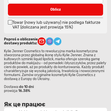
Oblicz
Towar (nowy lub używany) nie podlega fakturze
VAT (doliczana jest prowizja 15%)
Poproś o obliczenie
dostawy produktu:
Kylie Jenner Cosmetics to rewolucyjna marka kosmetyczna
stworzona przez globalną ikonę stylu Kylie Jenner. Znana z
kultowych szminki liquid lipstick, marka oferuje szeroką gamę
produktów do makijażu - od pomadek i błyszczyków, przez palety
cieni do powiek, aż po produkty do konturowania. Każdy produkt
charakteryzuje się wysoką jakością, trwałością i nowoczesnymi
formułami. Zamów oryginalne kosmetyki Kylie Cosmetics z
dostawą z Europy do Ukrainy.
Dostawa:
do 10 dni
prowizja:
16.38%
Як це працює