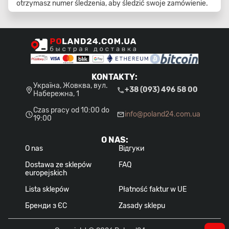
otrzymasz numer śledzenia, aby śledzić swoje zamówienie.
KONTAKTY
:
Україна, Жовква, вул.
+38 (093) 496 58 00
Набережна, 1
Czas pracy od 10:00 do
info@poland24.com.ua
19:00
O NAS
:
O nas
Відгуки
Dostawa ze sklepów
FAQ
europejskich
Lista sklepów
Płatność faktur w UE
Бренди з ЄС
Zasady sklepu