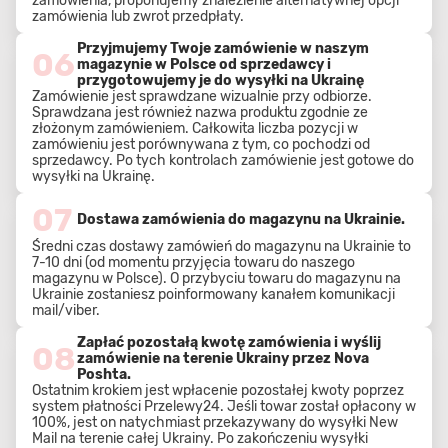
zamówienia, proponujemy znalezienie alternatywnej opcji
zamówienia lub zwrot przedpłaty.
Przyjmujemy Twoje zamówienie w naszym
06
magazynie w Polsce od sprzedawcy i
przygotowujemy je do wysyłki na Ukrainę
Zamówienie jest sprawdzane wizualnie przy odbiorze.
Sprawdzana jest również nazwa produktu zgodnie ze
złożonym zamówieniem. Całkowita liczba pozycji w
zamówieniu jest porównywana z tym, co pochodzi od
sprzedawcy. Po tych kontrolach zamówienie jest gotowe do
wysyłki na Ukrainę.
07
Dostawa zamówienia do magazynu na Ukrainie.
Średni czas dostawy zamówień do magazynu na Ukrainie to
7-10 dni (od momentu przyjęcia towaru do naszego
magazynu w Polsce). O przybyciu towaru do magazynu na
Ukrainie zostaniesz poinformowany kanałem komunikacji
mail/viber.
Zapłać pozostałą kwotę zamówienia i wyślij
08
zamówienie na terenie Ukrainy przez Nova
Poshta.
Ostatnim krokiem jest wpłacenie pozostałej kwoty poprzez
system płatności Przelewy24. Jeśli towar został opłacony w
100%, jest on natychmiast przekazywany do wysyłki New
Mail na terenie całej Ukrainy. Po zakończeniu wysyłki