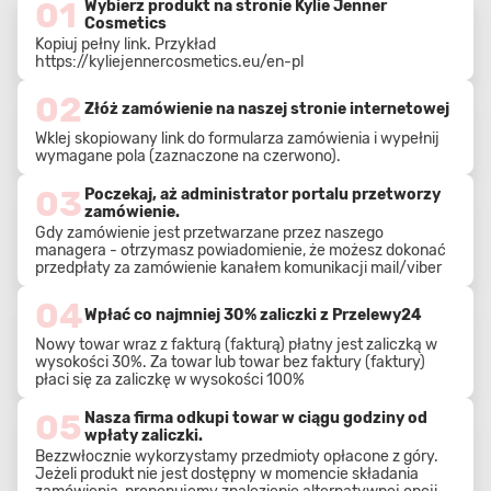
01
Wybierz produkt na stronie Kylie Jenner
Cosmetics
Kopiuj pełny link. Przykład
https://kyliejennercosmetics.eu/en-pl
02
Złóż zamówienie na naszej stronie internetowej
Wklej skopiowany link do formularza zamówienia i wypełnij
wymagane pola (zaznaczone na czerwono).
03
Poczekaj, aż administrator portalu przetworzy
zamówienie.
Gdy zamówienie jest przetwarzane przez naszego
managera - otrzymasz powiadomienie, że możesz dokonać
przedpłaty za zamówienie kanałem komunikacji mail/viber
04
Wpłać co najmniej 30% zaliczki z Przelewy24
Nowy towar wraz z fakturą (fakturą) płatny jest zaliczką w
wysokości 30%. Za towar lub towar bez faktury (faktury)
płaci się za zaliczkę w wysokości 100%
05
Nasza firma odkupi towar w ciągu godziny od
wpłaty zaliczki.
Bezzwłocznie wykorzystamy przedmioty opłacone z góry.
Jeżeli produkt nie jest dostępny w momencie składania