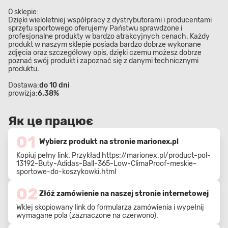
O sklepie:
Dzięki wieloletniej współpracy z dystrybutorami i producentami
sprzętu sportowego oferujemy Państwu sprawdzone i
profesjonalne produkty w bardzo atrakcyjnych cenach. Każdy
produkt w naszym sklepie posiada bardzo dobrze wykonane
zdjęcia oraz szczegółowy opis, dzięki czemu możesz dobrze
poznać swój produkt i zapoznać się z danymi technicznymi
produktu.
Dostawa:
do 10 dni
prowizja:
6.38%
Як це працює
01
Wybierz produkt na stronie marionex.pl
Kopiuj pełny link. Przykład
https://marionex.pl/product-pol-
13192-Buty-Adidas-Ball-365-Low-ClimaProof-meskie-
sportowe-do-koszykowki.html
02
Złóż zamówienie na naszej stronie internetowej
Wklej skopiowany link do formularza zamówienia i wypełnij
wymagane pola (zaznaczone na czerwono).