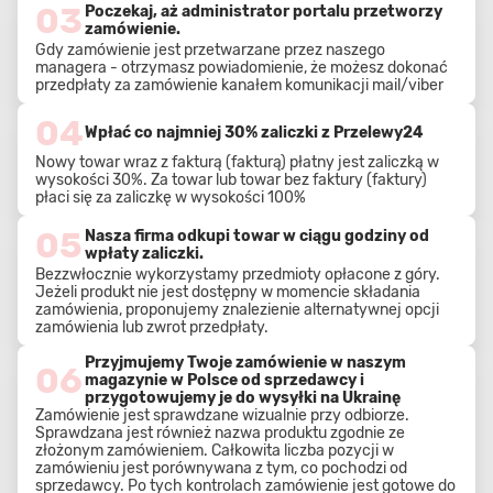
03
Poczekaj, aż administrator portalu przetworzy
zamówienie.
Gdy zamówienie jest przetwarzane przez naszego
managera - otrzymasz powiadomienie, że możesz dokonać
przedpłaty za zamówienie kanałem komunikacji mail/viber
04
Wpłać co najmniej 30% zaliczki z Przelewy24
Nowy towar wraz z fakturą (fakturą) płatny jest zaliczką w
wysokości 30%. Za towar lub towar bez faktury (faktury)
płaci się za zaliczkę w wysokości 100%
05
Nasza firma odkupi towar w ciągu godziny od
wpłaty zaliczki.
Bezzwłocznie wykorzystamy przedmioty opłacone z góry.
Jeżeli produkt nie jest dostępny w momencie składania
zamówienia, proponujemy znalezienie alternatywnej opcji
zamówienia lub zwrot przedpłaty.
Przyjmujemy Twoje zamówienie w naszym
06
magazynie w Polsce od sprzedawcy i
przygotowujemy je do wysyłki na Ukrainę
Zamówienie jest sprawdzane wizualnie przy odbiorze.
Sprawdzana jest również nazwa produktu zgodnie ze
złożonym zamówieniem. Całkowita liczba pozycji w
zamówieniu jest porównywana z tym, co pochodzi od
sprzedawcy. Po tych kontrolach zamówienie jest gotowe do