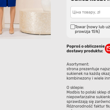
Ціна товару, zł
Towar (nowy lub uż
prowizja 15%)
Poproś o obliczenie
dostawy produktu:
Asortyment:
strona prezentuje najs
sukienek na każdą okazję
kombinezony i wiele in
O sklepie:
Modbis to polski sklep d
niepowtarzalne sukienk
sprawdzają się zarówno 
Różnorodność faktur tk