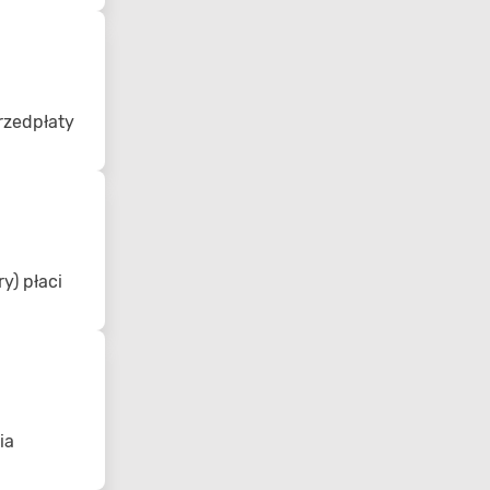
rzedpłaty
y) płaci
ia