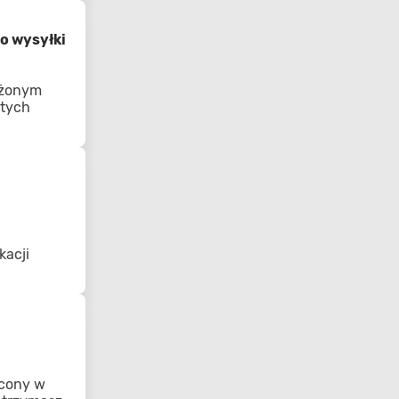
o wysyłki
ożonym
 tych
kacji
acony w