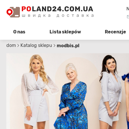
N
O nas
Lista sklepów
Recenzje
dom
Katalog sklepu
modbis.pl