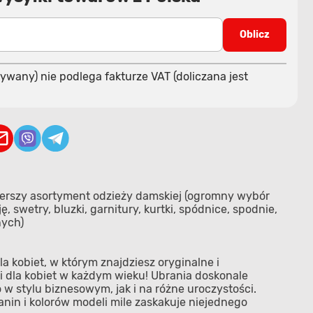
Oblicz
ywany) nie podlega fakturze VAT (doliczana jest
zerszy asortyment odzieży damskiej (ogromny wybór
, swetry, bluzki, garnitury, kurtki, spódnice, spodnie,
nych)
la kobiet, w którym znajdziesz oryginalne i
i dla kobiet w każdym wieku! Ubrania doskonale
w stylu biznesowym, jak i na różne uroczystości.
anin i kolorów modeli mile zaskakuje niejednego