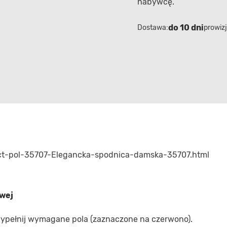
nabywcę.
do 10 dni
Dostawa:
prowizj
uct-pol-35707-Elegancka-spodnica-damska-35707.html
owej
 wypełnij wymagane pola (zaznaczone na czerwono).