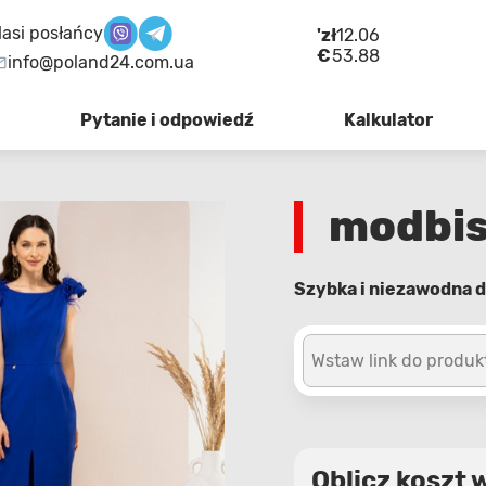
asi posłańcy
'zł
12.06
€
53.88
info@poland24.com.ua
Pytanie i odpowiedź
Kalkulator
modbis
Szybka i niezawodna d
Wstaw link do produk
Oblicz koszt 