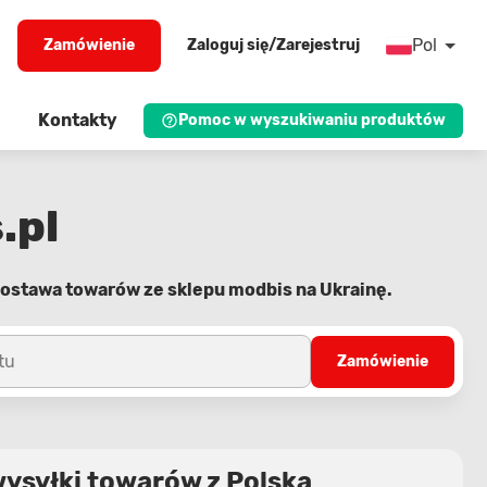
Pol
Zamówienie
Zaloguj się/Zarejestruj
Kontakty
Pomoc w wyszukiwaniu produktów
.pl
ostawa towarów ze sklepu modbis na Ukrainę.
tu
Zamówienie
wysyłki towarów z Polska