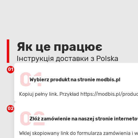
Як це працює
Інструкція доставки з Polska
01
01
Wybierz produkt na stronie modbis.pl
Kopiuj pełny link. Przykład
https://modbis.pl/prod
02
02
Złóż zamówienie na naszej stronie internet
Wklej skopiowany link do formularza zamówienia i