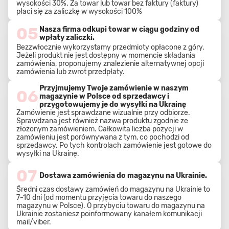
wysokości 30%. Za towar lub towar bez faktury (faktury)
płaci się za zaliczkę w wysokości 100%
05
Nasza firma odkupi towar w ciągu godziny od
wpłaty zaliczki.
Bezzwłocznie wykorzystamy przedmioty opłacone z góry.
Jeżeli produkt nie jest dostępny w momencie składania
zamówienia, proponujemy znalezienie alternatywnej opcji
zamówienia lub zwrot przedpłaty.
Przyjmujemy Twoje zamówienie w naszym
06
magazynie w Polsce od sprzedawcy i
przygotowujemy je do wysyłki na Ukrainę
Zamówienie jest sprawdzane wizualnie przy odbiorze.
Sprawdzana jest również nazwa produktu zgodnie ze
złożonym zamówieniem. Całkowita liczba pozycji w
zamówieniu jest porównywana z tym, co pochodzi od
sprzedawcy. Po tych kontrolach zamówienie jest gotowe do
wysyłki na Ukrainę.
07
Dostawa zamówienia do magazynu na Ukrainie.
Średni czas dostawy zamówień do magazynu na Ukrainie to
7-10 dni (od momentu przyjęcia towaru do naszego
magazynu w Polsce). O przybyciu towaru do magazynu na
Ukrainie zostaniesz poinformowany kanałem komunikacji
mail/viber.