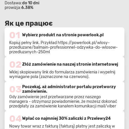
Dostawa:
do 10 dni
prowizja:
6.38%
Як це працює
01
Wybierz produkt na stronie powerlook.pl
Kopiuj pełny link. Przykład
https://powerlook.pl/wlosy-
przedluzane/balmain-professionnel-odzywka-do-wlosow-
przedluzanych-250ml
02
Złóż zamówienie na naszej stronie internetowej
Wklej skopiowany link do formularza zamówienia i wypełnij
wymagane pola (zaznaczone na czerwono).
03
Poczekaj, aż administrator portalu przetworzy
zamówienie.
Gdy zamówienie jest przetwarzane przez naszego
managera - otrzymasz powiadomienie, że możesz dokonać
przedpłaty za zamówienie kanałem komunikacji mail/viber
04
Wpłać co najmniej 30% zaliczki z Przelewy24
Nowy towar wraz z fakturą (fakturą) płatny jest zaliczką w