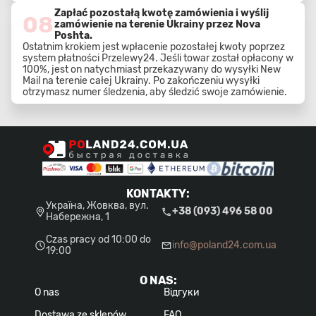
Zapłać pozostałą kwotę zamówienia i wyślij
08
zamówienie na terenie Ukrainy przez Nova
Poshta.
Ostatnim krokiem jest wpłacenie pozostałej kwoty poprzez
system płatności Przelewy24. Jeśli towar został opłacony w
100%, jest on natychmiast przekazywany do wysyłki New
Mail na terenie całej Ukrainy. Po zakończeniu wysyłki
otrzymasz numer śledzenia, aby śledzić swoje zamówienie.
KONTAKTY
:
Україна, Жовква, вул.
+38 (093) 496 58 00
Набережна, 1
Czas pracy od 10:00 do
info@poland24.com.ua
19:00
O NAS
:
O nas
Відгуки
Dostawa ze sklepów
FAQ