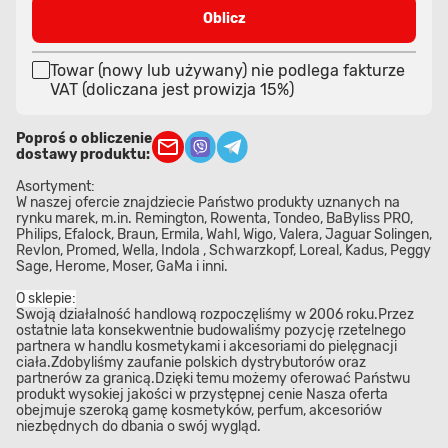
Oblicz
Towar (nowy lub używany) nie podlega fakturze
VAT (doliczana jest prowizja 15%)
Poproś o obliczenie
dostawy produktu:
Asortyment:
W naszej ofercie znajdziecie Państwo produkty uznanych na
rynku marek, m.in. Remington, Rowenta, Tondeo, BaByliss PRO,
Philips, Efalock, Braun, Ermila, Wahl, Wigo, Valera, Jaguar Solingen,
Revlon, Promed, Wella, Indola , Schwarzkopf, Loreal, Kadus, Peggy
Sage, Herome, Moser, GaMa i inni.
O sklepie:
Swoją działalność handlową rozpoczęliśmy w 2006 roku.Przez
ostatnie lata konsekwentnie budowaliśmy pozycję rzetelnego
partnera w handlu kosmetykami i akcesoriami do pielęgnacji
ciała.Zdobyliśmy zaufanie polskich dystrybutorów oraz
partnerów za granicą.Dzięki temu możemy oferować Państwu
produkt wysokiej jakości w przystępnej cenie Nasza oferta
obejmuje szeroką gamę kosmetyków, perfum, akcesoriów
niezbędnych do dbania o swój wygląd.