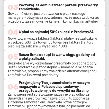
03
Poczekaj, aż administrator portalu przetworzy
zamówienie.
Gdy zamówienie jest przetwarzane przez naszego
managera - otrzymasz powiadomienie, że możesz dokonać
przedpłaty za zamówienie kanałem komunikacji mail/viber
04
Wpłać co najmniej 30% zaliczki z Przelewy24
Nowy towar wraz z fakturą (fakturą) płatny jest zaliczką w
wysokości 30%. Za towar lub towar bez faktury (faktury)
płaci się za zaliczkę w wysokości 100%
05
Nasza firma odkupi towar w ciągu godziny od
wpłaty zaliczki.
Bezzwłocznie wykorzystamy przedmioty opłacone z góry.
Jeżeli produkt nie jest dostępny w momencie składania
zamówienia, proponujemy znalezienie alternatywnej opcji
zamówienia lub zwrot przedpłaty.
Przyjmujemy Twoje zamówienie w naszym
06
magazynie w Polsce od sprzedawcy i
przygotowujemy je do wysyłki na Ukrainę
Zamówienie jest sprawdzane wizualnie przy odbiorze.
Sprawdzana jest również nazwa produktu zgodnie ze
złożonym zamówieniem. Całkowita liczba pozycji w
zamówieniu jest porównywana z tym, co pochodzi od