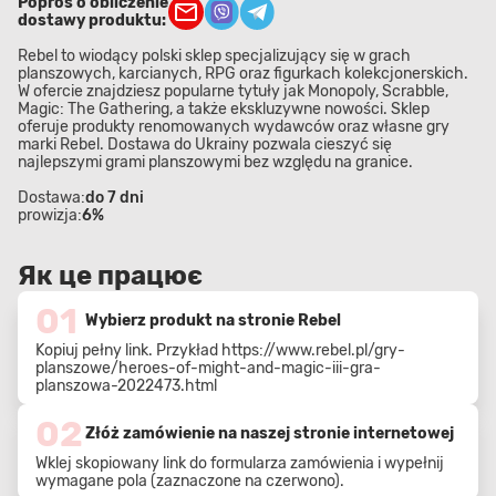
Poproś o obliczenie
dostawy produktu:
Rebel to wiodący polski sklep specjalizujący się w grach
planszowych, karcianych, RPG oraz figurkach kolekcjonerskich.
W ofercie znajdziesz popularne tytuły jak Monopoly, Scrabble,
Magic: The Gathering, a także ekskluzywne nowości. Sklep
oferuje produkty renomowanych wydawców oraz własne gry
marki Rebel. Dostawa do Ukrainy pozwala cieszyć się
najlepszymi grami planszowymi bez względu na granice.
Dostawa:
do 7 dni
prowizja:
6%
Як це працює
01
Wybierz produkt na stronie Rebel
Kopiuj pełny link. Przykład
https://www.rebel.pl/gry-
planszowe/heroes-of-might-and-magic-iii-gra-
planszowa-2022473.html
02
Złóż zamówienie na naszej stronie internetowej
Wklej skopiowany link do formularza zamówienia i wypełnij
wymagane pola (zaznaczone na czerwono).