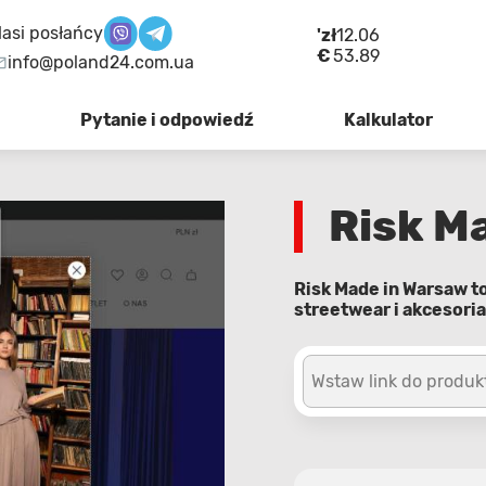
asi posłańcy
'zł
12.06
€
53.89
info@poland24.com.ua
Pytanie i odpowiedź
Kalkulator
Risk M
Risk Made in Warsaw t
streetwear i akcesoria
Wstaw link do produk