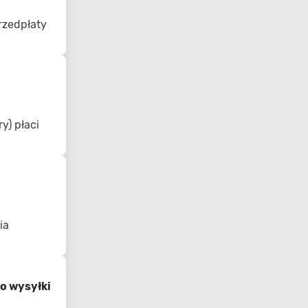
rzedpłaty
y) płaci
ia
o wysyłki