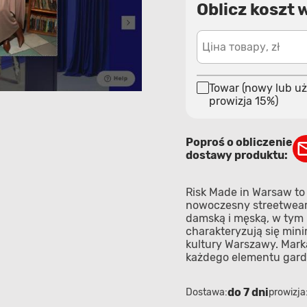
Oblicz koszt 
Ціна товару, zł
Towar (nowy lub uż
prowizja 15%)
Poproś o obliczenie
dostawy produktu:
Risk Made in Warsaw to
nowoczesny streetwear 
damską i męską, w tym b
charakteryzują się min
kultury Warszawy. Mark
każdego elementu gard
do 7 dni
Dostawa:
prowizja