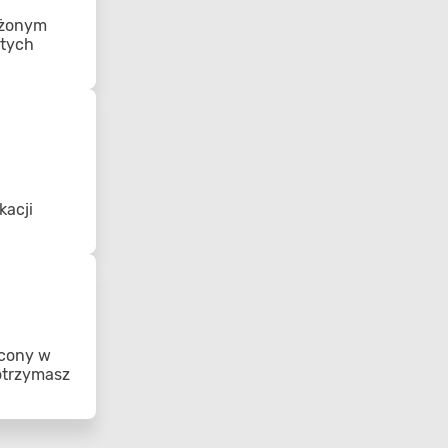
ożonym
 tych
kacji
acony w
 otrzymasz