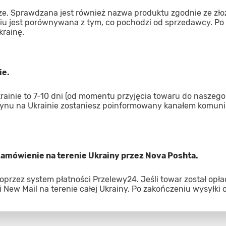
ze. Sprawdzana jest również nazwa produktu zgodnie ze zł
iu jest porównywana z tym, co pochodzi od sprzedawcy. Po
krainę.
ie.
inie to 7-10 dni (od momentu przyjęcia towaru do naszego
ynu na Ukrainie zostaniesz poinformowany kanałem komuni
 zamówienie na terenie Ukrainy przez Nova Poshta.
oprzez system płatności Przelewy24. Jeśli towar został opł
 New Mail na terenie całej Ukrainy. Po zakończeniu wysyłki