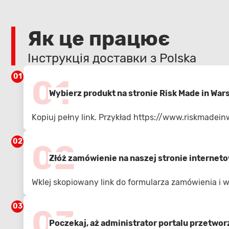
Як це працює
Інструкція доставки з Polska
01
01
Wybierz produkt na stronie Risk Made in War
Kopiuj pełny link. Przykład
https://www.riskmadein
02
02
Złóż zamówienie na naszej stronie internet
Wklej skopiowany link do formularza zamówienia i
03
03
Poczekaj, aż administrator portalu przetwo