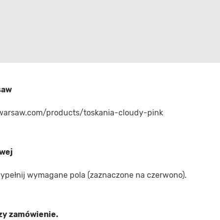
saw
warsaw.com/products/toskania-cloudy-pink
owej
 wypełnij wymagane pola (zaznaczone na czerwono).
rzy zamówienie.