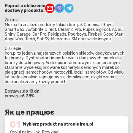
Poproś o obliczenie
dostawy produktu:
Zakres:
Można tu znaleźć produkty takich firm jak Chemical Guys,
SmartWax, Autobrite Direct, Ceramic Pro, Rupes BigFoot, ADBL,
Shiny Garage, Car Pro, Felxipads, Poorboys, Fireball, Good Staff,
AngelWax, Tenzi, Soft99, Menzerna, 3M oraz wiele innych.
O sklepie:
iron.pl
to jeden z najstarszych polskich sklepów dedykowanych
tej branży. Dystrybutor i importer wielu kluczowych marek dla
branży detailingowej. W sklepie internetowym i stacjonarnym
starannie wyselekcjonowane kosmetyki cenionych marek do
pielęgnacji samochodów, motocykli, łodzi i samolotów. Od wielu
lat profesjonalnie zajmujemy się detailingiem, dzięki czemu
doskonale znamy każdy produkt.
Dostawa:
do 10 dni
prowizja:
6.38%
Як це працює
01
Wybierz produkt na stronie iron.pl
Kopiuj pełny link. Przykład