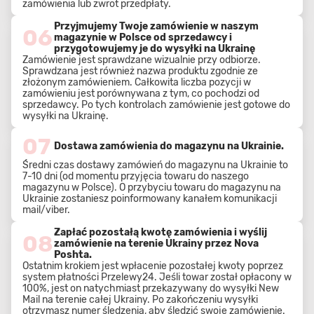
zamówienia lub zwrot przedpłaty.
Przyjmujemy Twoje zamówienie w naszym
06
magazynie w Polsce od sprzedawcy i
przygotowujemy je do wysyłki na Ukrainę
Zamówienie jest sprawdzane wizualnie przy odbiorze.
Sprawdzana jest również nazwa produktu zgodnie ze
złożonym zamówieniem. Całkowita liczba pozycji w
zamówieniu jest porównywana z tym, co pochodzi od
sprzedawcy. Po tych kontrolach zamówienie jest gotowe do
wysyłki na Ukrainę.
07
Dostawa zamówienia do magazynu na Ukrainie.
Średni czas dostawy zamówień do magazynu na Ukrainie to
7-10 dni (od momentu przyjęcia towaru do naszego
magazynu w Polsce). O przybyciu towaru do magazynu na
Ukrainie zostaniesz poinformowany kanałem komunikacji
mail/viber.
Zapłać pozostałą kwotę zamówienia i wyślij
08
zamówienie na terenie Ukrainy przez Nova
Poshta.
Ostatnim krokiem jest wpłacenie pozostałej kwoty poprzez
system płatności Przelewy24. Jeśli towar został opłacony w
100%, jest on natychmiast przekazywany do wysyłki New
Mail na terenie całej Ukrainy. Po zakończeniu wysyłki
otrzymasz numer śledzenia, aby śledzić swoje zamówienie.