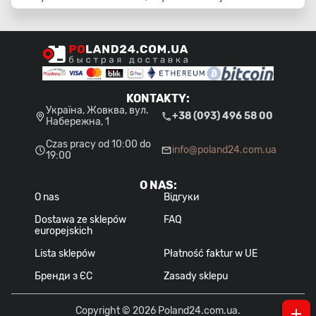
KONTAKTY
:
Україна, Жовква, вул.
+38 (093) 496 58 00
Набережна, 1
Czas pracy od 10:00 do
info@poland24.com.ua
19:00
O NAS
:
O nas
Відгуки
Dostawa ze sklepów
FAQ
europejskich
Lista sklepów
Płatność faktur w UE
Бренди з ЄС
Zasady sklepu
Copyright © 2026 Poland24.com.ua.