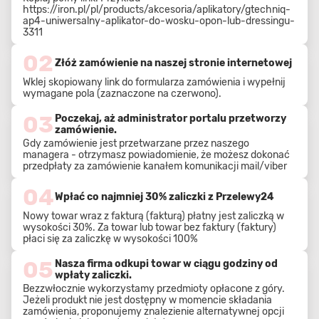
https://iron.pl/pl/products/akcesoria/aplikatory/gtechniq-
ap4-uniwersalny-aplikator-do-wosku-opon-lub-dressingu-
3311
02
Złóż zamówienie na naszej stronie internetowej
Wklej skopiowany link do formularza zamówienia i wypełnij
wymagane pola (zaznaczone na czerwono).
03
Poczekaj, aż administrator portalu przetworzy
zamówienie.
Gdy zamówienie jest przetwarzane przez naszego
managera - otrzymasz powiadomienie, że możesz dokonać
przedpłaty za zamówienie kanałem komunikacji mail/viber
04
Wpłać co najmniej 30% zaliczki z Przelewy24
Nowy towar wraz z fakturą (fakturą) płatny jest zaliczką w
wysokości 30%. Za towar lub towar bez faktury (faktury)
płaci się za zaliczkę w wysokości 100%
05
Nasza firma odkupi towar w ciągu godziny od
wpłaty zaliczki.
Bezzwłocznie wykorzystamy przedmioty opłacone z góry.
Jeżeli produkt nie jest dostępny w momencie składania
zamówienia, proponujemy znalezienie alternatywnej opcji