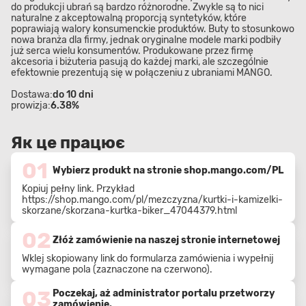
do ​​produkcji ubrań są bardzo różnorodne. Zwykle są to nici
naturalne z akceptowalną proporcją syntetyków, które
poprawiają walory konsumenckie produktów. Buty to stosunkowo
nowa branża dla firmy, jednak oryginalne modele marki podbiły
już serca wielu konsumentów. Produkowane przez firmę
akcesoria i biżuteria pasują do każdej marki, ale szczególnie
efektownie prezentują się w połączeniu z ubraniami MANGO.
Dostawa:
do 10 dni
prowizja:
6.38%
Як це працює
01
Wybierz produkt na stronie shop.mango.com/PL
Kopiuj pełny link. Przykład
https://shop.mango.com/pl/mezczyzna/kurtki-i-kamizelki-
skorzane/skorzana-kurtka-biker_47044379.html
02
Złóż zamówienie na naszej stronie internetowej
Wklej skopiowany link do formularza zamówienia i wypełnij
wymagane pola (zaznaczone na czerwono).
03
Poczekaj, aż administrator portalu przetworzy
zamówienie.