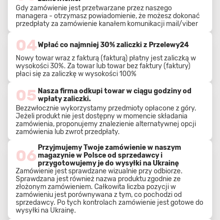
Gdy zamówienie jest przetwarzane przez naszego
managera - otrzymasz powiadomienie, że możesz dokonać
przedpłaty za zamówienie kanałem komunikacji mail/viber
04
Wpłać co najmniej 30% zaliczki z Przelewy24
Nowy towar wraz z fakturą (fakturą) płatny jest zaliczką w
wysokości 30%. Za towar lub towar bez faktury (faktury)
płaci się za zaliczkę w wysokości 100%
05
Nasza firma odkupi towar w ciągu godziny od
wpłaty zaliczki.
Bezzwłocznie wykorzystamy przedmioty opłacone z góry.
Jeżeli produkt nie jest dostępny w momencie składania
zamówienia, proponujemy znalezienie alternatywnej opcji
zamówienia lub zwrot przedpłaty.
Przyjmujemy Twoje zamówienie w naszym
06
magazynie w Polsce od sprzedawcy i
przygotowujemy je do wysyłki na Ukrainę
Zamówienie jest sprawdzane wizualnie przy odbiorze.
Sprawdzana jest również nazwa produktu zgodnie ze
złożonym zamówieniem. Całkowita liczba pozycji w
zamówieniu jest porównywana z tym, co pochodzi od
sprzedawcy. Po tych kontrolach zamówienie jest gotowe do
wysyłki na Ukrainę.