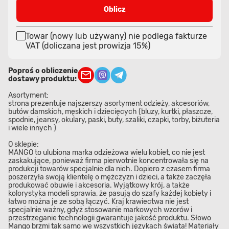
Oblicz
Towar (nowy lub używany) nie podlega fakturze
VAT (doliczana jest prowizja 15%)
Poproś o obliczenie
dostawy produktu:
Asortyment:
strona prezentuje najszerszy asortyment odzieży, akcesoriów,
butów damskich, męskich i dziecięcych (bluzy, kurtki, płaszcze,
spodnie, jeansy, okulary, paski, buty, szaliki, czapki, torby, biżuteria
i wiele innych )
O sklepie:
MANGO to ulubiona marka odzieżowa wielu kobiet, co nie jest
zaskakujące, ponieważ firma pierwotnie koncentrowała się na
produkcji towarów specjalnie dla nich. Dopiero z czasem firma
poszerzyła swoją klientelę o mężczyzn i dzieci, a także zaczęła
produkować obuwie i akcesoria. Wyjątkowy krój, a także
kolorystyka modeli sprawia, że ​​pasują do szafy każdej kobiety i
łatwo można je ze sobą łączyć. Kraj krawiectwa nie jest
specjalnie ważny, gdyż stosowanie markowych wzorów i
przestrzeganie technologii gwarantuje jakość produktu. Słowo
Mango brzmi tak samo we wszystkich językach świata! Materiały