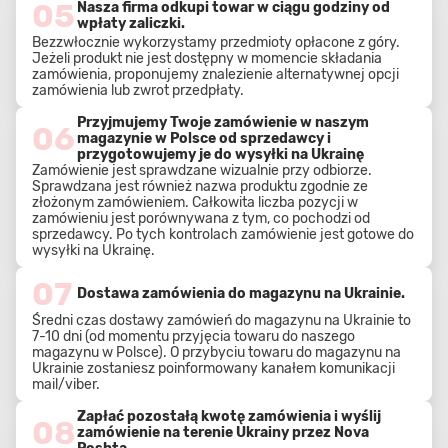
05
Nasza firma odkupi towar w ciągu godziny od
wpłaty zaliczki.
Bezzwłocznie wykorzystamy przedmioty opłacone z góry.
Jeżeli produkt nie jest dostępny w momencie składania
zamówienia, proponujemy znalezienie alternatywnej opcji
zamówienia lub zwrot przedpłaty.
Przyjmujemy Twoje zamówienie w naszym
06
magazynie w Polsce od sprzedawcy i
przygotowujemy je do wysyłki na Ukrainę
Zamówienie jest sprawdzane wizualnie przy odbiorze.
Sprawdzana jest również nazwa produktu zgodnie ze
złożonym zamówieniem. Całkowita liczba pozycji w
zamówieniu jest porównywana z tym, co pochodzi od
sprzedawcy. Po tych kontrolach zamówienie jest gotowe do
wysyłki na Ukrainę.
07
Dostawa zamówienia do magazynu na Ukrainie.
Średni czas dostawy zamówień do magazynu na Ukrainie to
7-10 dni (od momentu przyjęcia towaru do naszego
magazynu w Polsce). O przybyciu towaru do magazynu na
Ukrainie zostaniesz poinformowany kanałem komunikacji
mail/viber.
Zapłać pozostałą kwotę zamówienia i wyślij
08
zamówienie na terenie Ukrainy przez Nova