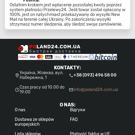
Poshta.
Ostatnim krokiem jest wpłacenie pozostałej kwoty poprzez
system płatności Przelewy24. Jeśli towar został opłacony w
100%, jest on natychmiast przekazywany do wysyłki New
Mail na terenie całej Ukrainy. Po zakończeniu wysyłki
otrzymasz numer śledzenia, aby śledzić swoje zamówienie.
KONTAKTY
:
Україна, Жовква, вул.
+38 (093) 496 58 00
Набережна, 1
Czas pracy od 10:00 do
info@poland24.com.ua
19:00
O NAS
:
O nas
Відгуки
Dostawa ze sklepów
FAQ
europejskich
Lista sklepów
Płatność faktur w UE