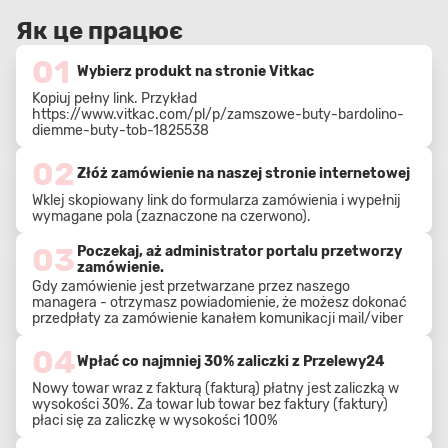
Як це працює
01
Wybierz produkt na stronie Vitkac
Kopiuj pełny link. Przykład
https://www.vitkac.com/pl/p/zamszowe-buty-bardolino-
diemme-buty-tob-1825538
02
Złóż zamówienie na naszej stronie internetowej
Wklej skopiowany link do formularza zamówienia i wypełnij
wymagane pola (zaznaczone na czerwono).
03
Poczekaj, aż administrator portalu przetworzy
zamówienie.
Gdy zamówienie jest przetwarzane przez naszego
managera - otrzymasz powiadomienie, że możesz dokonać
przedpłaty za zamówienie kanałem komunikacji mail/viber
04
Wpłać co najmniej 30% zaliczki z Przelewy24
Nowy towar wraz z fakturą (fakturą) płatny jest zaliczką w
wysokości 30%. Za towar lub towar bez faktury (faktury)
płaci się za zaliczkę w wysokości 100%