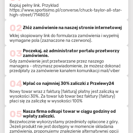
Kopiuj pełny link. Przykład
https://www.sportisimo.pl/converse/chuck-taylor-all-star-
high-street/714803/
02
Złóż zamówienie na naszej stronie internetowej
Wklej skopiowany link do formularza zamówienia i wypełnij
wymagane pola (zaznaczone na czerwono).
03
Poczekaj, aż administrator portalu przetworzy
zamówienie.
Gdy zamówienie jest przetwarzane przez naszego
managera - otrzymasz powiadomienie, że możesz dokonać
przedpłaty za zamówienie kanałem komunikacji mail/viber
04
Wpłać co najmniej 30% zaliczki z Przelewy24
Nowy towar wraz z fakturą (fakturą) płatny jest zaliczką w
wysokości 30%. Za towar lub towar bez faktury (faktury)
płaci się za zaliczkę w wysokości 100%
05
Nasza firma odkupi towar w ciągu godziny od
wpłaty zaliczki.
Bezzwłocznie wykorzystamy przedmioty opłacone z góry.
Jeżeli produkt nie jest dostępny w momencie składania
zamówienia, proponujemy znalezienie alternatywnej opcji