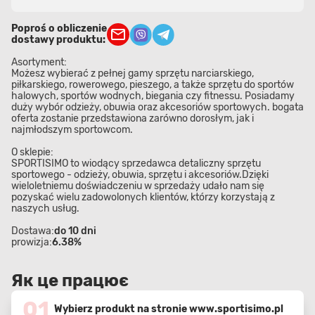
Poproś o obliczenie
dostawy produktu:
Asortyment:
Możesz wybierać z pełnej gamy sprzętu narciarskiego,
piłkarskiego, rowerowego, pieszego, a także sprzętu do sportów
halowych, sportów wodnych, biegania czy fitnessu. Posiadamy
duży wybór odzieży, obuwia oraz akcesoriów sportowych. bogata
oferta zostanie przedstawiona zarówno dorosłym, jak i
najmłodszym sportowcom.
O sklepie:
SPORTISIMO to wiodący sprzedawca detaliczny sprzętu
sportowego - odzieży, obuwia, sprzętu i akcesoriów.Dzięki
wieloletniemu doświadczeniu w sprzedaży udało nam się
pozyskać wielu zadowolonych klientów, którzy korzystają z
naszych usług.
Dostawa:
do 10 dni
prowizja:
6.38%
Як це працює
01
Wybierz produkt na stronie www.sportisimo.pl