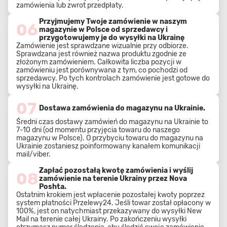
zamówienia lub zwrot przedpłaty.
Przyjmujemy Twoje zamówienie w naszym
06
magazynie w Polsce od sprzedawcy i
przygotowujemy je do wysyłki na Ukrainę
Zamówienie jest sprawdzane wizualnie przy odbiorze.
Sprawdzana jest również nazwa produktu zgodnie ze
złożonym zamówieniem. Całkowita liczba pozycji w
zamówieniu jest porównywana z tym, co pochodzi od
sprzedawcy. Po tych kontrolach zamówienie jest gotowe do
wysyłki na Ukrainę.
07
Dostawa zamówienia do magazynu na Ukrainie.
Średni czas dostawy zamówień do magazynu na Ukrainie to
7-10 dni (od momentu przyjęcia towaru do naszego
magazynu w Polsce). O przybyciu towaru do magazynu na
Ukrainie zostaniesz poinformowany kanałem komunikacji
mail/viber.
Zapłać pozostałą kwotę zamówienia i wyślij
08
zamówienie na terenie Ukrainy przez Nova
Poshta.
Ostatnim krokiem jest wpłacenie pozostałej kwoty poprzez
system płatności Przelewy24. Jeśli towar został opłacony w
100%, jest on natychmiast przekazywany do wysyłki New
Mail na terenie całej Ukrainy. Po zakończeniu wysyłki