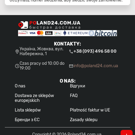
otrzymasz numer śledzenia, aby śledzić swoje zamówienie.
KONTAKTY
:
Україна, Жовква, вул.
+38 (093) 496 58 00
Набережна, 1
Czas pracy od 10:00 do
info@poland24.com.ua
19:00
O NAS
:
O nas
Відгуки
Dostawa ze sklepów
FAQ
europejskich
Lista sklepów
Płatność faktur w UE
Бренди з ЄС
Zasady sklepu
Copyright © 2026 Poland24.com.ua.