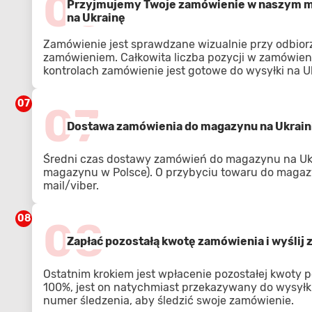
06
Przyjmujemy Twoje zamówienie w naszym ma
na Ukrainę
Zamówienie jest sprawdzane wizualnie przy odbior
zamówieniem. Całkowita liczba pozycji w zamówien
kontrolach zamówienie jest gotowe do wysyłki na U
07
07
Dostawa zamówienia do magazynu na Ukrain
Średni czas dostawy zamówień do magazynu na Ukra
magazynu w Polsce). O przybyciu towaru do magaz
mail/viber.
08
08
Zapłać pozostałą kwotę zamówienia i wyślij
Ostatnim krokiem jest wpłacenie pozostałej kwoty p
100%, jest on natychmiast przekazywany do wysyłki
numer śledzenia, aby śledzić swoje zamówienie.