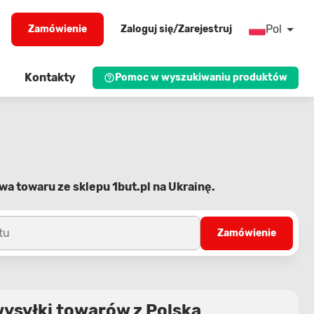
Pol
Zamówienie
Zaloguj się/Zarejestruj
Kontakty
Pomoc w wyszukiwaniu produktów
wa towaru ze sklepu 1but.pl na Ukrainę.
tu
Zamówienie
wysyłki towarów z Polska