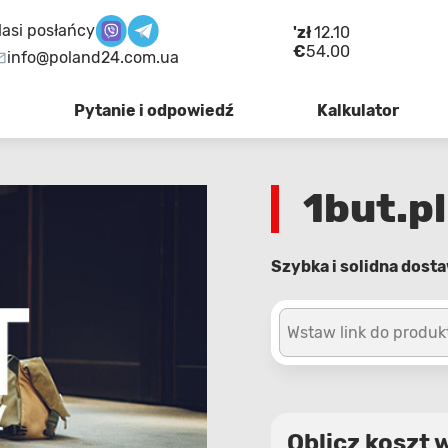
asi posłańcy
'zł
12.10
€
54.00
info@poland24.com.ua
Pytanie i odpowiedź
Kalkulator
1but.pl
Szybka i solidna dosta
Wstaw link do produk
Oblicz koszt 