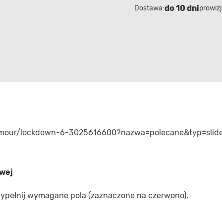
do 10 dni
Dostawa:
prowizj
-armour/lockdown-6-3025616600?nazwa=polecane&typ=slid
owej
 wypełnij wymagane pola (zaznaczone na czerwono).