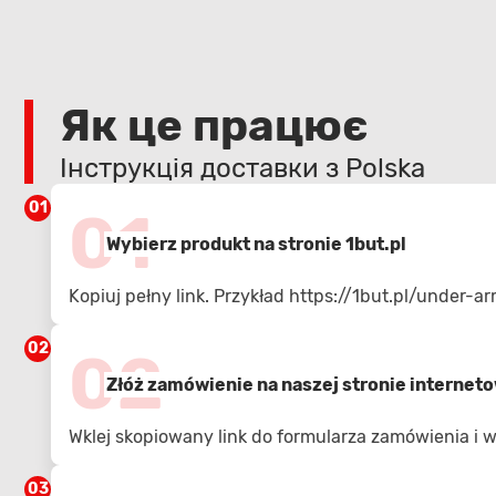
Як це працює
Інструкція доставки з Polska
01
01
Wybierz produkt na stronie 1but.pl
Kopiuj pełny link. Przykład
https://1but.pl/under
02
02
Złóż zamówienie na naszej stronie internet
Wklej skopiowany link do formularza zamówienia i
03