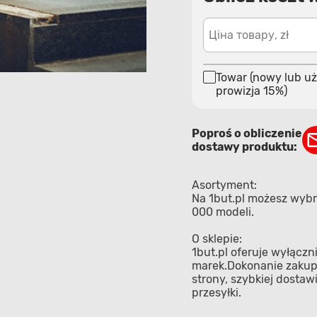
Ціна товару, zł
Towar (nowy lub uż
prowizja 15%)
Poproś o obliczenie
dostawy produktu:
Asortyment:
Na 1but.pl możesz wybra
000 modeli.
O sklepie:
1but.pl oferuje wyłącz
marek.Dokonanie zakupu 
strony, szybkiej dosta
przesyłki.