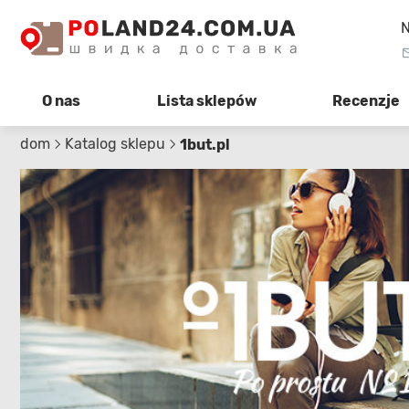
N
O nas
Lista sklepów
Recenzje
dom
Katalog sklepu
1but.pl