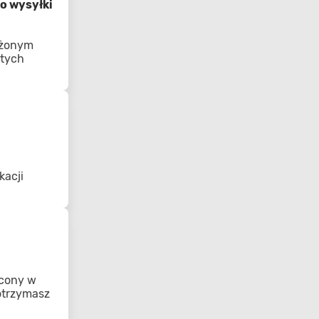
o wysyłki
ożonym
 tych
kacji
acony w
 otrzymasz