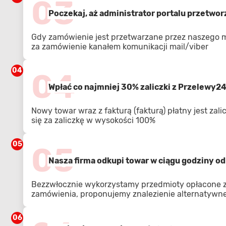
03
Poczekaj, aż administrator portalu przetwo
Gdy zamówienie jest przetwarzane przez naszego 
za zamówienie kanałem komunikacji mail/viber
04
04
Wpłać co najmniej 30% zaliczki z Przelewy2
Nowy towar wraz z fakturą (fakturą) płatny jest zal
się za zaliczkę w wysokości 100%
05
05
Nasza firma odkupi towar w ciągu godziny od 
Bezzwłocznie wykorzystamy przedmioty opłacone z 
zamówienia, proponujemy znalezienie alternatywnej
06