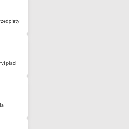
rzedpłaty
y) płaci
ia