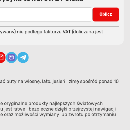
Oblicz
ywany) nie podlega fakturze VAT (doliczana jest
ć buty na wiosnę, lato, jesień i zimę spośród ponad 10
nie oryginalne produkty najlepszych światowych
jest łatwe i bezpieczne dzięki przejrzystej nawigacji
wie oraz możliwości wymiany lub zwrotu po otrzymaniu