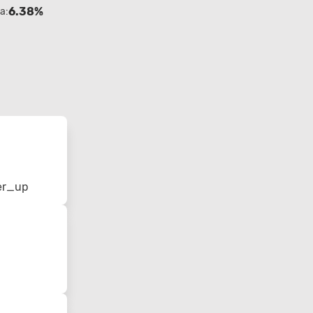
6.38%
a:
er_up