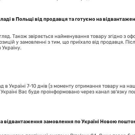
аді в Польщі від продавця та готуємо на відвантажен
гляд. Також звіряється найменування товару згідно з о
озицій у замовленні з тим, що приїхало від продавця. Піс
 Україну.
д в Україні 7-10 днів (з моменту отримання товару на на
в Україні Вас буде проінформовано через канал зв'язку п
та відвантаження замовлення по Україні Новою пошто