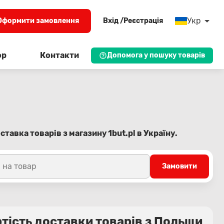
Укр
Оформити замовлення
Вхід /Реєстрація
ор
Контакти
Допомога у пошуку товарів
тавка товарів з магазину 1but.pl в Україну.
 на товар
Замовити
тість доставки товарів з Польщи