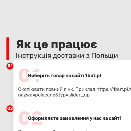
Як це працює
Інструкція доставки з Польщи
01
01
Виберіть товар на сайті 1but.pl
Скопіювати повний лінк. Приклад
https://1but.
nazwa=polecane&typ=slider_up
02
02
Оформляєте замовлення у нас на сайті