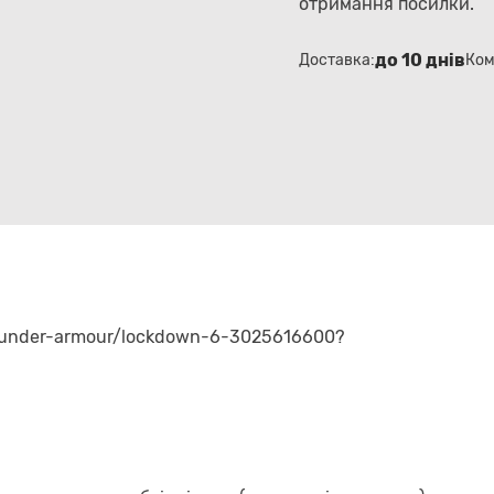
отримання посилки.
до 10 днів
Доставка:
Ком
pl/under-armour/lockdown-6-3025616600?