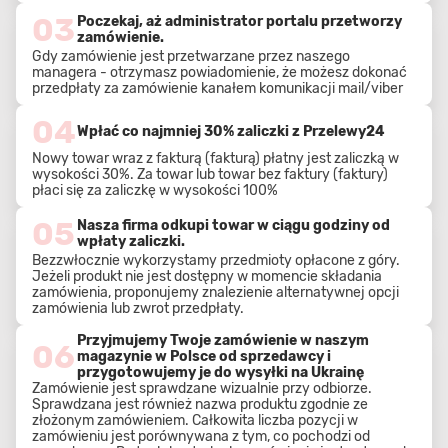
03
Poczekaj, aż administrator portalu przetworzy
zamówienie.
Gdy zamówienie jest przetwarzane przez naszego
managera - otrzymasz powiadomienie, że możesz dokonać
przedpłaty za zamówienie kanałem komunikacji mail/viber
04
Wpłać co najmniej 30% zaliczki z Przelewy24
Nowy towar wraz z fakturą (fakturą) płatny jest zaliczką w
wysokości 30%. Za towar lub towar bez faktury (faktury)
płaci się za zaliczkę w wysokości 100%
05
Nasza firma odkupi towar w ciągu godziny od
wpłaty zaliczki.
Bezzwłocznie wykorzystamy przedmioty opłacone z góry.
Jeżeli produkt nie jest dostępny w momencie składania
zamówienia, proponujemy znalezienie alternatywnej opcji
zamówienia lub zwrot przedpłaty.
Przyjmujemy Twoje zamówienie w naszym
06
magazynie w Polsce od sprzedawcy i
przygotowujemy je do wysyłki na Ukrainę
Zamówienie jest sprawdzane wizualnie przy odbiorze.
Sprawdzana jest również nazwa produktu zgodnie ze
złożonym zamówieniem. Całkowita liczba pozycji w
zamówieniu jest porównywana z tym, co pochodzi od