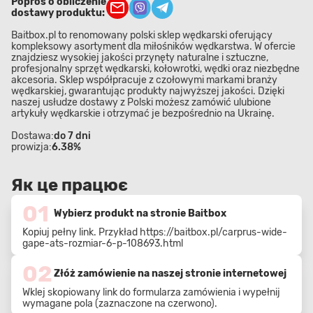
Poproś o obliczenie
dostawy produktu:
Baitbox.pl to renomowany polski sklep wędkarski oferujący
kompleksowy asortyment dla miłośników wędkarstwa. W ofercie
znajdziesz wysokiej jakości przynęty naturalne i sztuczne,
profesjonalny sprzęt wędkarski, kołowrotki, wędki oraz niezbędne
akcesoria. Sklep współpracuje z czołowymi markami branży
wędkarskiej, gwarantując produkty najwyższej jakości. Dzięki
naszej usłudze dostawy z Polski możesz zamówić ulubione
artykuły wędkarskie i otrzymać je bezpośrednio na Ukrainę.
Dostawa:
do 7 dni
prowizja:
6.38%
Як це працює
01
Wybierz produkt na stronie Baitbox
Kopiuj pełny link. Przykład
https://baitbox.pl/carprus-wide-
gape-ats-rozmiar-6-p-108693.html
02
Złóż zamówienie na naszej stronie internetowej
Wklej skopiowany link do formularza zamówienia i wypełnij
wymagane pola (zaznaczone na czerwono).