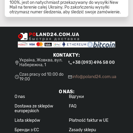
100%, jest on natychmiast przekazywany do wysyłki New
Mail na terenie całej Ukrainy. Po zakończeniu wysyłki
otrzymasz numer śledzenia, aby śledzić swoje zamówienie.
KONTAKTY
:
Україна, Жовква, вул.
+38 (093) 496 58 00
Набережна, 1
Czas pracy od 10:00 do
info@poland24.com.ua
19:00
O NAS
:
O nas
Відгуки
Dostawa ze sklepów
FAQ
europejskich
Lista sklepów
Płatność faktur w UE
Бренди з ЄС
Zasady sklepu