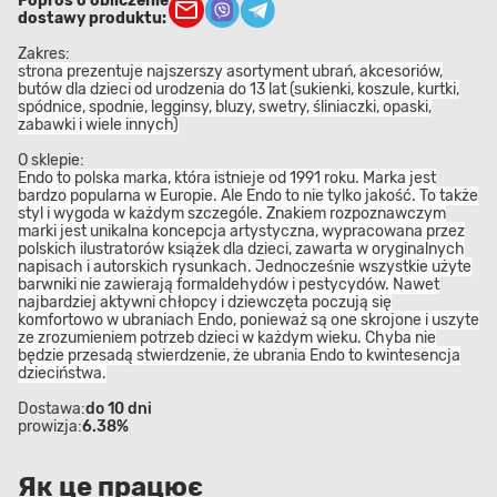
Poproś o obliczenie
dostawy produktu:
Zakres:
strona prezentuje najszerszy asortyment ubrań, akcesoriów,
butów dla dzieci od urodzenia do 13 lat (sukienki, koszule, kurtki,
spódnice, spodnie, legginsy, bluzy, swetry, śliniaczki, opaski,
zabawki i wiele innych)
O sklepie:
Endo to polska marka, która istnieje od 1991 roku. Marka jest
bardzo popularna w Europie. Ale Endo to nie tylko jakość. To także
styl i wygoda w każdym szczególe. Znakiem rozpoznawczym
marki jest unikalna koncepcja artystyczna, wypracowana przez
polskich ilustratorów książek dla dzieci, zawarta w oryginalnych
napisach i autorskich rysunkach. Jednocześnie wszystkie użyte
barwniki nie zawierają formaldehydów i pestycydów. Nawet
najbardziej aktywni chłopcy i dziewczęta poczują się
komfortowo w ubraniach Endo, ponieważ są one skrojone i uszyte
ze zrozumieniem potrzeb dzieci w każdym wieku. Chyba nie
będzie przesadą stwierdzenie, że ubrania Endo to kwintesencja
dzieciństwa.
Dostawa:
do 10 dni
prowizja:
6.38%
Як це працює