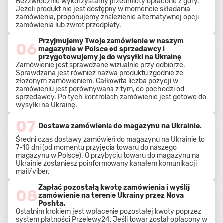
Bezzwłocznie wykorzystamy przedmioty opłacone z góry.
Jeżeli produkt nie jest dostępny w momencie składania
zamówienia, proponujemy znalezienie alternatywnej opcji
zamówienia lub zwrot przedpłaty.
Przyjmujemy Twoje zamówienie w naszym
06
magazynie w Polsce od sprzedawcy i
przygotowujemy je do wysyłki na Ukrainę
Zamówienie jest sprawdzane wizualnie przy odbiorze.
Sprawdzana jest również nazwa produktu zgodnie ze
złożonym zamówieniem. Całkowita liczba pozycji w
zamówieniu jest porównywana z tym, co pochodzi od
sprzedawcy. Po tych kontrolach zamówienie jest gotowe do
wysyłki na Ukrainę.
07
Dostawa zamówienia do magazynu na Ukrainie.
Średni czas dostawy zamówień do magazynu na Ukrainie to
7-10 dni (od momentu przyjęcia towaru do naszego
magazynu w Polsce). O przybyciu towaru do magazynu na
Ukrainie zostaniesz poinformowany kanałem komunikacji
mail/viber.
Zapłać pozostałą kwotę zamówienia i wyślij
08
zamówienie na terenie Ukrainy przez Nova
Poshta.
Ostatnim krokiem jest wpłacenie pozostałej kwoty poprzez
system płatności Przelewy24. Jeśli towar został opłacony w