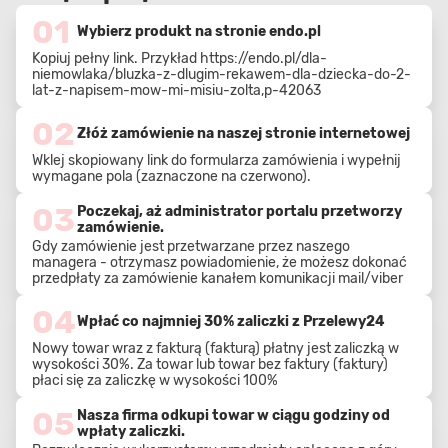
01
Wybierz produkt na stronie endo.pl
Kopiuj pełny link. Przykład
https://endo.pl/dla-
niemowlaka/bluzka-z-dlugim-rekawem-dla-dziecka-do-2-
lat-z-napisem-mow-mi-misiu-zolta,p-42063
02
Złóż zamówienie na naszej stronie internetowej
Wklej skopiowany link do formularza zamówienia i wypełnij
wymagane pola (zaznaczone na czerwono).
03
Poczekaj, aż administrator portalu przetworzy
zamówienie.
Gdy zamówienie jest przetwarzane przez naszego
managera - otrzymasz powiadomienie, że możesz dokonać
przedpłaty za zamówienie kanałem komunikacji mail/viber
04
Wpłać co najmniej 30% zaliczki z Przelewy24
Nowy towar wraz z fakturą (fakturą) płatny jest zaliczką w
wysokości 30%. Za towar lub towar bez faktury (faktury)
płaci się za zaliczkę w wysokości 100%
05
Nasza firma odkupi towar w ciągu godziny od
wpłaty zaliczki.