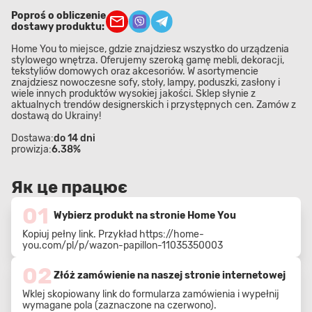
Poproś o obliczenie
dostawy produktu:
Home You to miejsce, gdzie znajdziesz wszystko do urządzenia
stylowego wnętrza. Oferujemy szeroką gamę mebli, dekoracji,
tekstyliów domowych oraz akcesoriów. W asortymencie
znajdziesz nowoczesne sofy, stoły, lampy, poduszki, zasłony i
wiele innych produktów wysokiej jakości. Sklep słynie z
aktualnych trendów designerskich i przystępnych cen. Zamów z
dostawą do Ukrainy!
Dostawa:
do 14 dni
prowizja:
6.38%
Як це працює
01
Wybierz produkt na stronie Home You
Kopiuj pełny link. Przykład
https://home-
you.com/pl/p/wazon-papillon-11035350003
02
Złóż zamówienie na naszej stronie internetowej
Wklej skopiowany link do formularza zamówienia i wypełnij
wymagane pola (zaznaczone na czerwono).