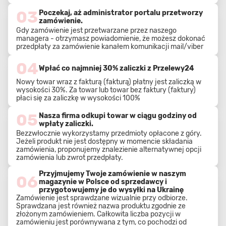
03
Poczekaj, aż administrator portalu przetworzy
zamówienie.
Gdy zamówienie jest przetwarzane przez naszego
managera - otrzymasz powiadomienie, że możesz dokonać
przedpłaty za zamówienie kanałem komunikacji mail/viber
04
Wpłać co najmniej 30% zaliczki z Przelewy24
Nowy towar wraz z fakturą (fakturą) płatny jest zaliczką w
wysokości 30%. Za towar lub towar bez faktury (faktury)
płaci się za zaliczkę w wysokości 100%
05
Nasza firma odkupi towar w ciągu godziny od
wpłaty zaliczki.
Bezzwłocznie wykorzystamy przedmioty opłacone z góry.
Jeżeli produkt nie jest dostępny w momencie składania
zamówienia, proponujemy znalezienie alternatywnej opcji
zamówienia lub zwrot przedpłaty.
Przyjmujemy Twoje zamówienie w naszym
06
magazynie w Polsce od sprzedawcy i
przygotowujemy je do wysyłki na Ukrainę
Zamówienie jest sprawdzane wizualnie przy odbiorze.
Sprawdzana jest również nazwa produktu zgodnie ze
złożonym zamówieniem. Całkowita liczba pozycji w
zamówieniu jest porównywana z tym, co pochodzi od