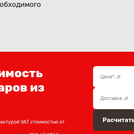
еобходимого
имость
Цена*,
zł
аров из
Доставка,
zł
Расчитат
фактурой VAT стоимостью от