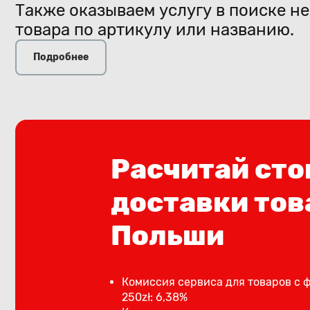
Также оказываем услугу в поиске н
товара по артикулу или названию.
Подробнее
Расчитай сто
доставки тов
Польши
Комиссия сервиса для товаров с 
250zł: 6,38%