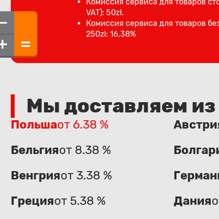
Комиссия сервиса для товаров сто
VAT): 50zł.
Комиссия сервиса для товаров бе
250zl: 16,38%
Мы доставляем из
Польша
от 6.38 %
Австри
Бельгия
от 8.38 %
Болгар
Венгрия
от 3.38 %
Герман
Греция
от 5.38 %
Дания
о