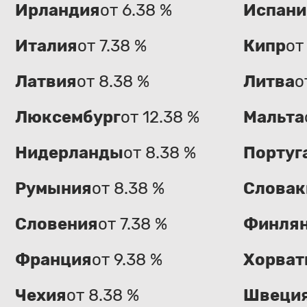
Ирландия
от 6.38 %
Испани
Италия
от 7.38 %
Кипр
от
Латвия
от 8.38 %
Литва
о
Люксембург
от 12.38 %
Мальта
Нидерланды
от 8.38 %
Португ
Румыния
от 8.38 %
Словак
Словения
от 7.38 %
Финля
Франция
от 9.38 %
Хорват
Чехия
от 8.38 %
Швеци