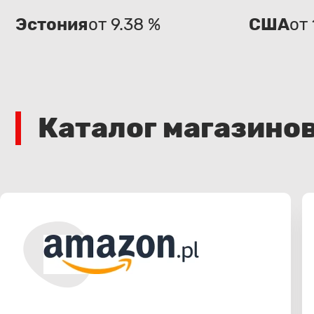
Эстония
от 9.38 %
США
от 
Каталог магазино