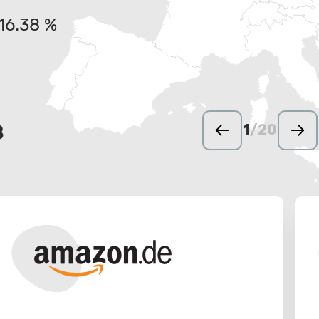
16.38 %
в
1
/
20