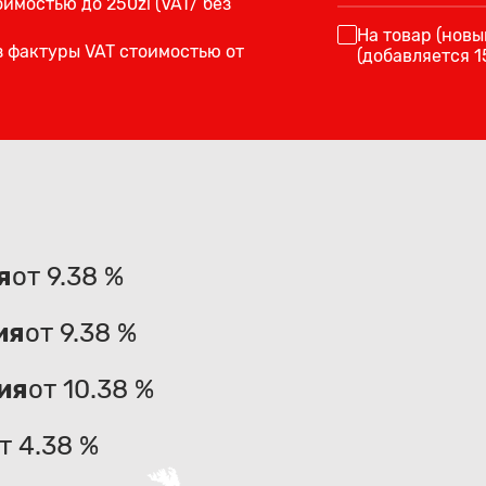
имостью до 250zl (VAT/ без
На товар (новы
з фактуры VAT стоимостью от
(добавляется 
я
от 9.38 %
ия
от 9.38 %
ия
от 10.38 %
т 4.38 %