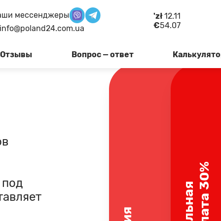
аши мессенджеры
'zł
12.11
€
54.07
info@poland24.com.ua
Отзывы
Вопрос — ответ
Калькулято
Минимальная
предоплата 30%
ов
Для заказов стоимостью свы
%
злотых предоплата составляе
 под
Остаток можно оплатить пер
тавляет
заказа по Украине. Б/у товар
оплачиваются 100%.