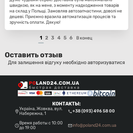
швидкою, як на мене, з моменту надходження товарів
на склад у Польщі. Замовляв автозапчастини, доволі не
дешеві. Приємно вразила автоматизація процесів та
зручність оплати. Дякую!
1
2
3
4
5
6
В конец
Оставить отзыв
Для залишення відгуку необхідно
авторизуватися
КОНТАКТЫ
:
Україна, Жовква, вул.
+38 (093) 496 58 00
Набережна, 1
Время работы с 10:00
info@poland24.com.ua
до 19:00