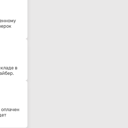
ленному
верок
складе в
айбер.
 оплачен
дет