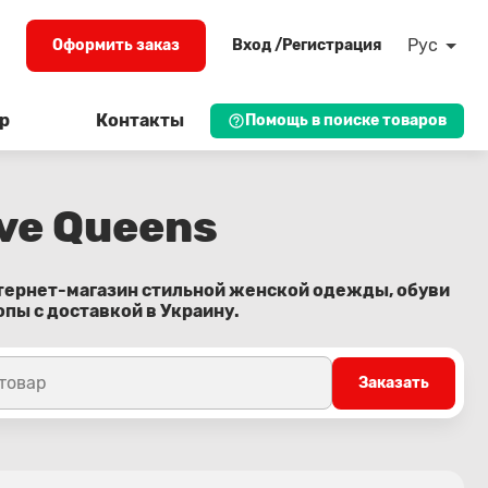
Рус
Оформить заказ
Вход /Регистрация
р
Контакты
Помощь в поиске товаров
ve Queens
нтернет-магазин стильной женской одежды, обуви
опы с доставкой в Украину.
 товар
Заказать