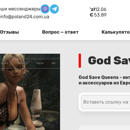
аши мессенджеры
'zł
12.06
€
53.89
info@poland24.com.ua
Отзывы
Вопрос — ответ
Калькулято
God Sa
God Save Queens - и
и аксессуаров из Евр
Вставить ссылку на