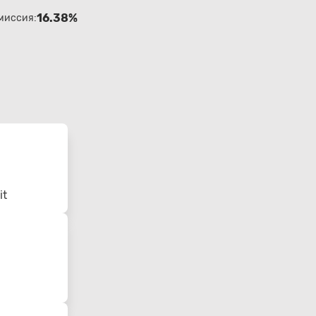
16.38%
миссия:
it