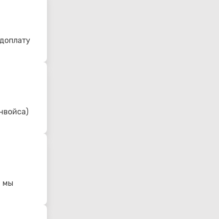
едоплату
нвойса)
- мы