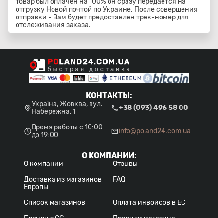
товар был оплачен на 100% он сразу передается на
отгрузку Новой почтой по Украине. После совершения
отправки - Вам будет предоставлен трек-номер для
отслеживания заказа.
КОНТАКТЫ
:
Україна, Жовква, вул.
+38 (093) 496 58 00
Набережна, 1
Время работы с 10:00
info@poland24.com.ua
до 19:00
О КОМПАНИИ
:
О компании
Отзывы
Доставка из магазинов
FAQ
Европы
Список магазинов
Оплата инвойсов в ЕС