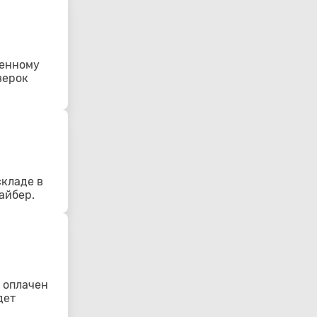
ленному
верок
складе в
айбер.
 оплачен
дет