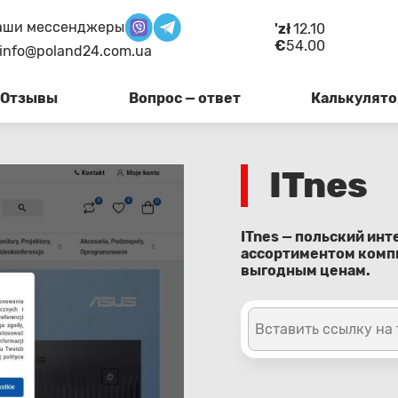
аши мессенджеры
'zł
12.10
€
54.00
info@poland24.com.ua
Отзывы
Вопрос — ответ
Калькулято
ITnes
ITnes — польский ин
ассортиментом компь
выгодным ценам.
Вставить ссылку на