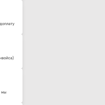
едоплату
нвойса)
- мы