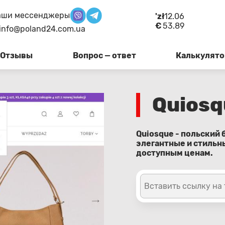
аши мессенджеры
'zł
12.06
€
53.89
info@poland24.com.ua
Отзывы
Вопрос — ответ
Калькулято
Quiosq
Quiosque - польский
элегантные и стиль
доступным ценам.
Вставить ссылку на