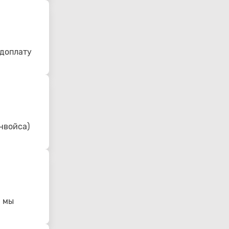
едоплату
нвойса)
- мы