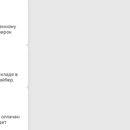
ленному
верок
складе в
айбер.
 оплачен
дет