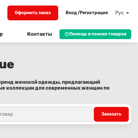
Рус
Оформить заказ
Вход /Регистрация
р
Контакты
Помощь в поиске товаров
ue
 бренд женской одежды, предлагающий
ные коллекции для современных женщин по
 товар
Заказать