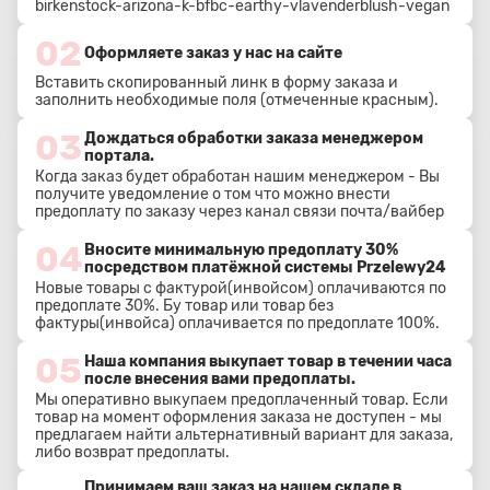
birkenstock-arizona-k-bfbc-earthy-vlavenderblush-vegan
02
Оформляете заказ у нас на сайте
Вставить скопированный линк в форму заказа и
заполнить необходимые поля (отмеченные красным).
03
Дождаться обработки заказа менеджером
портала.
Когда заказ будет обработан нашим менеджером - Вы
получите уведомление о том что можно внести
предоплату по заказу через канал связи почта/вайбер
04
Вносите минимальную предоплату 30%
посредством платёжной системы Przelewy24
Новые товары с фактурой(инвойсом) оплачиваются по
предоплате 30%. Бу товар или товар без
фактуры(инвойса) оплачивается по предоплате 100%.
05
Наша компания выкупает товар в течении часа
после внесения вами предоплаты.
Мы оперативно выкупаем предоплаченный товар. Если
товар на момент оформления заказа не доступен - мы
предлагаем найти альтернативный вариант для заказа,
либо возврат предоплаты.
Принимаем ваш заказ на нашем складе в