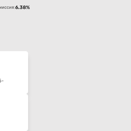
6.38%
миссия:
5-