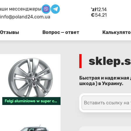
аши мессенджеры
'zł
12.14
€
54.21
info@poland24.com.ua
Отзывы
Вопрос — ответ
Калькулято
sklep.
Быстрая и надежная д
шкода ) в Украину.
Вставить ссылку на