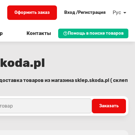
Рус
Оформить заказ
Вход /Регистрация
р
Контакты
Помощь в поиске товаров
skoda.pl
оставка товаров из магазина sklep.skoda.pl ( склеп
 товар
Заказать