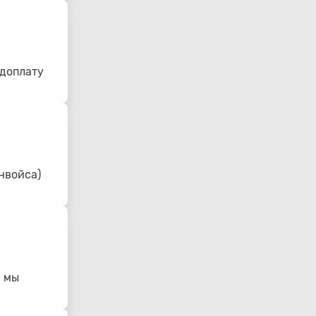
едоплату
нвойса)
- мы