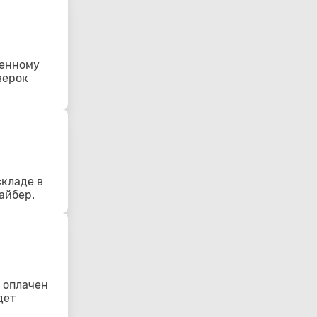
ленному
верок
складе в
айбер.
 оплачен
дет