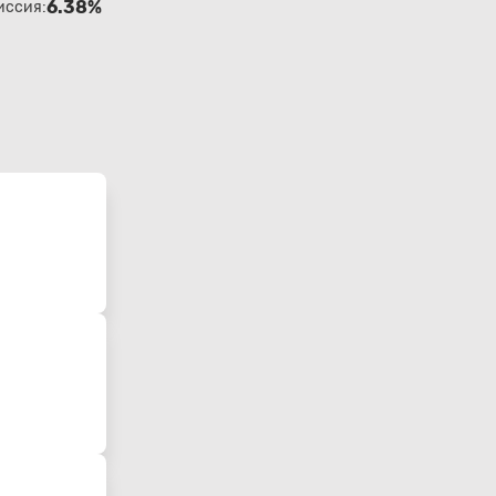
6.38%
иссия: