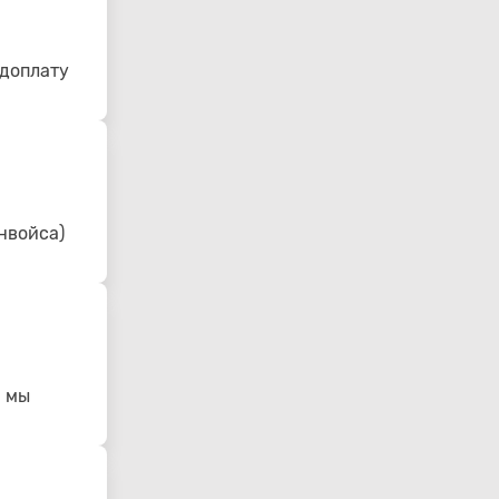
едоплату
нвойса)
- мы