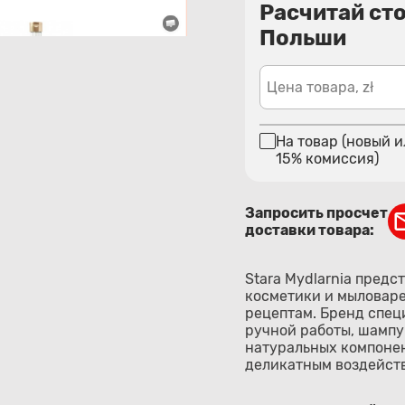
Расчитай ст
Польши
Цена товара, zł
На товар (новый и
15% комиссия)
Запросить просчет
доставки товара:
Stara Mydlarnia пред
косметики и мыловар
рецептам. Бренд спец
ручной работы, шампун
натуральных компонен
деликатным воздейст