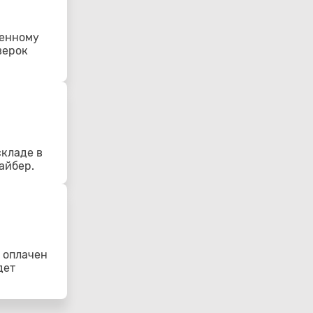
ленному
верок
складе в
айбер.
 оплачен
дет