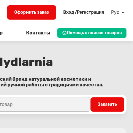
Рус
Оформить заказ
Вход /Регистрация
р
Контакты
Помощь в поиске товаров
Mydlarnia
льский бренд натуральной косметики и
й ручной работы с традициями качества.
 товар
Заказать