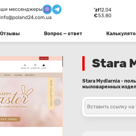
аши мессенджеры
'zł
12.04
€
53.80
info@poland24.com.ua
Отзывы
Вопрос — ответ
Калькулято
Stara 
Stara Mydlarnia - по
мыловаренных издели
Вставить ссылку на