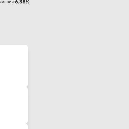
6.38%
миссия: