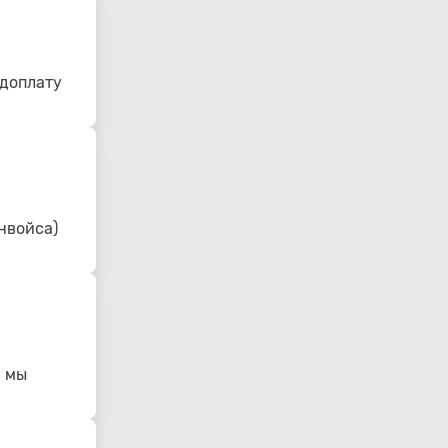
едоплату
нвойса)
- мы