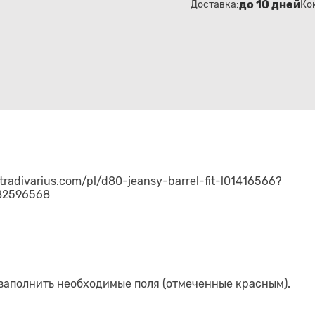
до 10 дней
Доставка:
Ко
tradivarius.com/pl/d80-jeansy-barrel-fit-l01416566?
482596568
 заполнить необходимые поля (отмеченные красным).