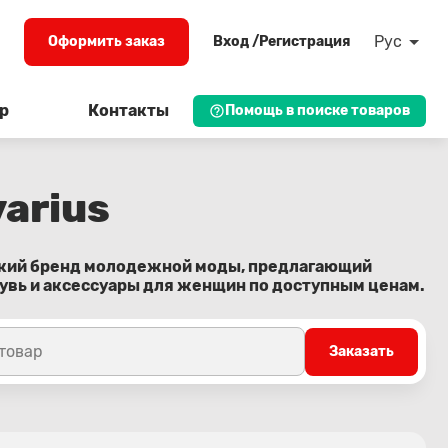
Рус
Оформить заказ
Вход /Регистрация
р
Контакты
Помощь в поиске товаров
varius
нский бренд молодежной моды, предлагающий
увь и аксессуары для женщин по доступным ценам.
 товар
Заказать