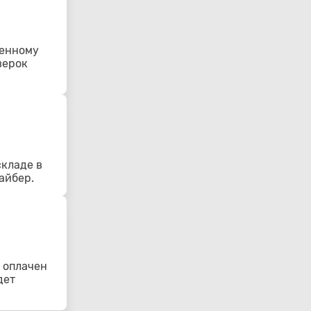
ленному
верок
складе в
айбер.
 оплачен
дет