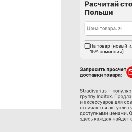
Расчитай ст
Польши
Цена товара, zł
На товар (новый и
15% комиссия)
Запросить просчет
доставки товара:
Stradivarius — попул
группу Inditex. Пред
и аксессуаров для со
отличаются актуальн
доступными ценами. О
здесь каждая найдет с