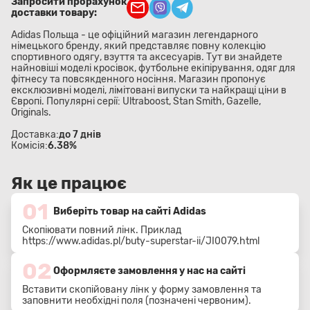
Запросити прорахунок
доставки товару:
Adidas Польща - це офіційний магазин легендарного
німецького бренду, який представляє повну колекцію
спортивного одягу, взуття та аксесуарів. Тут ви знайдете
найновіші моделі кросівок, футбольне екіпірування, одяг для
фітнесу та повсякденного носіння. Магазин пропонує
ексклюзивні моделі, лімітовані випуски та найкращі ціни в
Європі. Популярні серії: Ultraboost, Stan Smith, Gazelle,
Originals.
Доставка:
до 7 днів
Комісія:
6.38%
Як це працює
01
Виберіть товар на сайті Adidas
Скопіювати повний лінк. Приклад
https://www.adidas.pl/buty-superstar-ii/JI0079.html
02
Оформляєте замовлення у нас на сайті
Вставити скопійовану лінк у форму замовлення та
заповнити необхідні поля (позначені червоним).