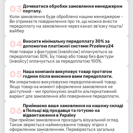
03
Дочекатися обробки замовлення менеджером
порталу.
Коли замовлення буде оброблено нашим менеджером -
Ви отримаєте повідомлення про те, що можна внести
передоплату на замовлення через канал зв'язку пошта/
вайбер
04
Вносите мінімальну передоплату 30% за
допомогою платіжної системи Przelewy24
Нові товари з фактурою (інвойсом) оплачуються за
передоплатою 30%. Бу товар або товар без фактури
(інвойсу) оплачується за передоплатою 100%.
05
Наша компанія викуповує товар протягом
години після внесення вами передоплати.
Ми оперативно викуповуємо передоплачений товар.
Якщо товар на момент оформлення замовлення не
доступний - ми пропонуємо знайти альтернативний
варіант для замовлення або повернення передоплати.
Приймаємо ваше замовлення на нашому складі
06
в Польщі від продавця та готуємо на
відвантаження в Україну
При прийомі замовлення проходить візуальний огляд.
Також звіряється найменування товару згідно з
оформленим замовленням. Перевіряється загальна