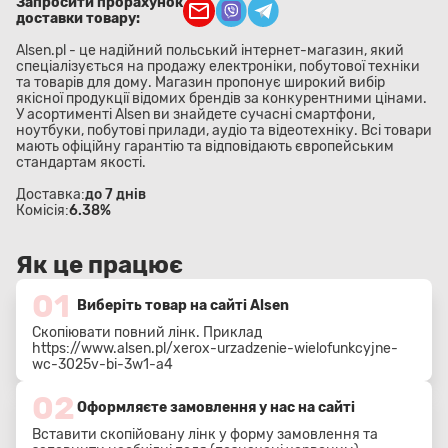
Запросити прорахунок
доставки товару:
Alsen.pl - це надійний польський інтернет-магазин, який
спеціалізується на продажу електроніки, побутової техніки
та товарів для дому. Магазин пропонує широкий вибір
якісної продукції відомих брендів за конкурентними цінами.
У асортименті Alsen ви знайдете сучасні смартфони,
ноутбуки, побутові прилади, аудіо та відеотехніку. Всі товари
мають офіційну гарантію та відповідають європейським
стандартам якості.
Доставка:
до 7 днів
Комісія:
6.38%
Як це працює
01
Виберіть товар на сайті Alsen
Скопіювати повний лінк. Приклад
https://www.alsen.pl/xerox-urzadzenie-wielofunkcyjne-
wc-3025v-bi-3w1-a4
02
Оформляєте замовлення у нас на сайті
Вставити скопійовану лінк у форму замовлення та