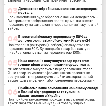
заповнити необхідні поля (позначені червоним).
03
Дочекатися обробки замовлення менеджером
порталу.
Коли замовлення буде оброблено нашим менеджером -
Ви отримаєте повідомлення про те, що можна внести
передоплату на замовлення через канал зв'язку пошта/
вайбер
04
Вносите мінімальну передоплату 30% за
допомогою платіжної системи Przelewy24
Нові товари з фактурою (інвойсом) оплачуються за
передоплатою 30%. Бу товар або товар без фактури
(інвойсу) оплачується за передоплатою 100%.
05
Наша компанія викуповує товар протягом
години після внесення вами передоплати.
Ми оперативно викуповуємо передоплачений товар.
Якщо товар на момент оформлення замовлення не
доступний - ми пропонуємо знайти альтернативний
варіант для замовлення або повернення передоплати.
Приймаємо ваше замовлення на нашому складі
06
в Польщі від продавця та готуємо на
відвантаження в Україну
При прийомі замовлення проходить візуальний огляд.
Також звіряється найменування товару згідно з