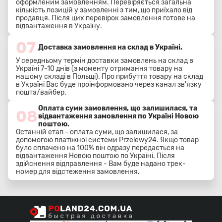
оформленим замовленням. Перевіряється загальна
кількість позицій у замовленні з тим, що приїхало від
продавця. Після цих перевірок замовлення готове на
відвантаження в Україну.
07
Доставка замовлення на склад в Україні.
У середньому термін доставки замовлень на склад в
Україні 7-10 днів (з моменту отримання товару на
нашому складі в Польщі). Про прибуття товару на склад
в Україні Вас буде проінформовано через канал зв'язку
пошта/вайбер.
Оплата суми замовлення, що залишилася, та
08
відвантаження замовлення по Україні Новою
поштою.
Останній етап - оплата суми, що залишилася, за
допомогою платіжної системи Przelewy24. Якщо товар
було сплачено на 100% він одразу передається на
відвантаження Новою поштою по Україні. Після
здійснення відправлення - Вам буде надано трек-
номер для відстеження замовлення.