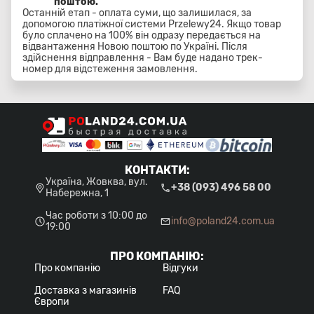
поштою.
Останній етап - оплата суми, що залишилася, за
допомогою платіжної системи Przelewy24. Якщо товар
було сплачено на 100% він одразу передається на
відвантаження Новою поштою по Україні. Після
здійснення відправлення - Вам буде надано трек-
номер для відстеження замовлення.
КОНТАКТИ
:
Україна, Жовква, вул.
+38 (093) 496 58 00
Набережна, 1
Час роботи з 10:00 до
info@poland24.com.ua
19:00
ПРО КОМПАНІЮ
:
Про компанію
Відгуки
Доставка з магазинів
FAQ
Європи