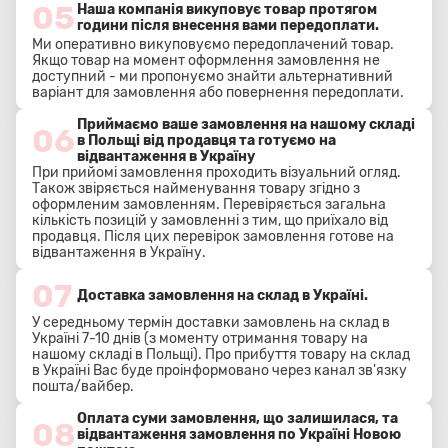
05
Наша компанія викуповує товар протягом
години після внесення вами передоплати.
Ми оперативно викуповуємо передоплачений товар.
Якщо товар на момент оформлення замовлення не
доступний - ми пропонуємо знайти альтернативний
варіант для замовлення або повернення передоплати.
Приймаємо ваше замовлення на нашому складі
06
в Польщі від продавця та готуємо на
відвантаження в Україну
При прийомі замовлення проходить візуальний огляд.
Також звіряється найменування товару згідно з
оформленим замовленням. Перевіряється загальна
кількість позицій у замовленні з тим, що приїхало від
продавця. Після цих перевірок замовлення готове на
відвантаження в Україну.
07
Доставка замовлення на склад в Україні.
У середньому термін доставки замовлень на склад в
Україні 7-10 днів (з моменту отримання товару на
нашому складі в Польщі). Про прибуття товару на склад
в Україні Вас буде проінформовано через канал зв'язку
пошта/вайбер.
Оплата суми замовлення, що залишилася, та
08
відвантаження замовлення по Україні Новою