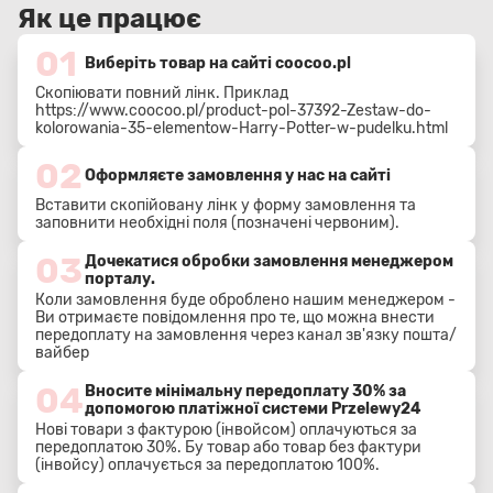
Як це працює
01
Виберіть товар на сайті coocoo.pl
Скопіювати повний лінк. Приклад
https://www.coocoo.pl/product-pol-37392-Zestaw-do-
kolorowania-35-elementow-Harry-Potter-w-pudelku.html
02
Оформляєте замовлення у нас на сайті
Вставити скопійовану лінк у форму замовлення та
заповнити необхідні поля (позначені червоним).
03
Дочекатися обробки замовлення менеджером
порталу.
Коли замовлення буде оброблено нашим менеджером -
Ви отримаєте повідомлення про те, що можна внести
передоплату на замовлення через канал зв'язку пошта/
вайбер
04
Вносите мінімальну передоплату 30% за
допомогою платіжної системи Przelewy24
Нові товари з фактурою (інвойсом) оплачуються за
передоплатою 30%. Бу товар або товар без фактури
(інвойсу) оплачується за передоплатою 100%.