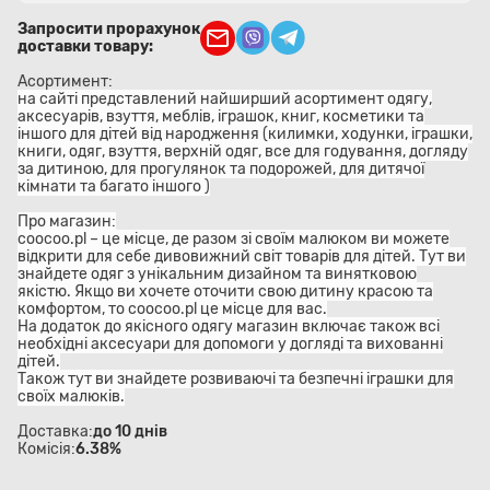
Запросити прорахунок
доставки товару:
Асортимент:
на сайті представлений найширший асортимент одягу,
аксесуарів, взуття, меблів, іграшок, книг, косметики та
іншого для дітей від народження (килимки, ходунки, іграшки,
книги, одяг, взуття, верхній одяг, все для годування, догляду
за дитиною, для прогулянок та подорожей, для дитячої
кімнати та багато іншого )
Про магазин:
coocoo.pl – це місце, де разом зі своїм малюком ви можете
відкрити для себе дивовижний світ товарів для дітей. Тут ви
знайдете одяг з унікальним дизайном та винятковою
якістю. Якщо ви хочете оточити свою дитину красою та
комфортом, то coocoo.pl це місце для вас.
На додаток до якісного одягу магазин включає також всі
необхідні аксесуари для допомоги у догляді та вихованні
дітей.
Також тут ви знайдете розвиваючі та безпечні іграшки для
своїх малюків.
Доставка:
до 10 днів
Комісія:
6.38%