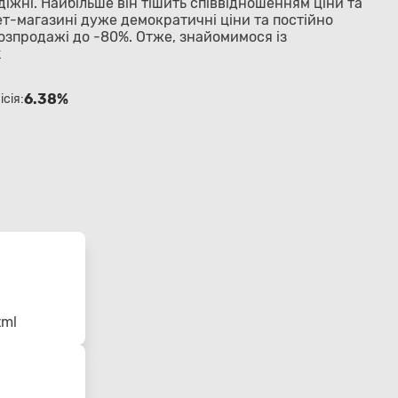
діжні. Найбільше він тішить співвідношенням ціни та
нет-магазині дуже демократичні ціни та постійно
розпродажі до -80%. Отже, знайомимося із
k
6.38%
ісія:
tml