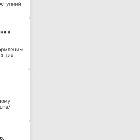
оступний -
ня в
формленим
ля цих
шому
ошта/
ю.