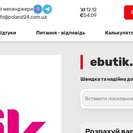
і месенджери
'zł
12.12
€
54.09
nfo@poland24.com.ua
Відгуки
Питання - відповідь
Калькулят
ebutik.
Швидка та надійна дос
Вставити посилання
Розрахуй вар