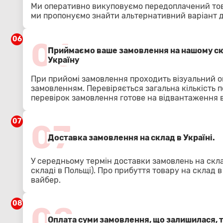
Ми оперативно викуповуємо передоплачений тов
ми пропонуємо знайти альтернативний варіант 
06
06
Приймаємо ваше замовлення на нашому скл
Україну
При прийомі замовлення проходить візуальний о
замовленням. Перевіряється загальна кількість п
перевірок замовлення готове на відвантаження в
07
07
Доставка замовлення на склад в Україні.
У середньому термін доставки замовлень на скла
складі в Польщі). Про прибуття товару на склад 
вайбер.
08
08
Оплата суми замовлення, що залишилася, 