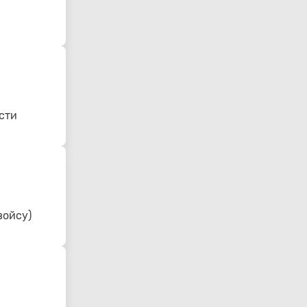
сти
войсу)