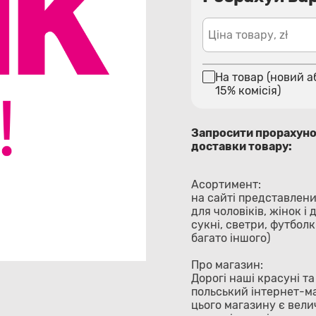
Ціна товару, zł
На товар (новий а
15% комісія)
Запросити прорахун
доставки товару:
Асортимент:
на сайті представлен
для чоловіків, жінок і
сукні, светри, футболк
багато іншого)
Про магазин:
Дорогі наші красуні т
польський інтернет-ма
цього магазину є вели