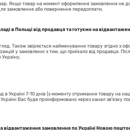
ар. Якщо товар на момент оформлення замовлення не д
для замовлення або повернення передоплати.
аді в Польщі від продавця та готуємо на відвантажен
гляд. Також звіряється найменування товару згідно з о
озицій у замовленні з тим, що приїхало від продавця. Піс
 Україну.
д в Україні 7-10 днів (з моменту отримання товару на на
в Україні Вас буде проінформовано через канал зв'язку п
та відвантаження замовлення по Україні Новою пошто