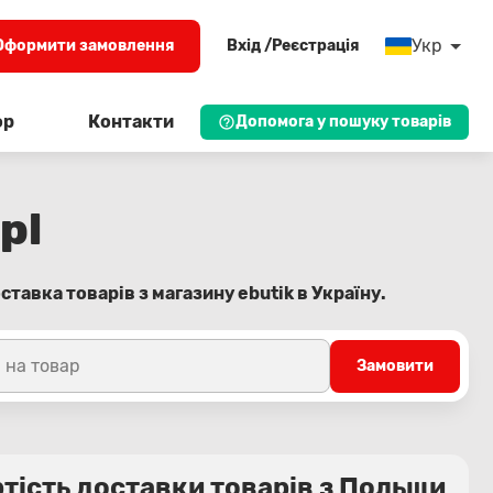
Укр
Оформити замовлення
Вхід /Реєстрація
ор
Контакти
Допомога у пошуку товарів
pl
тавка товарів з магазину ebutik в Україну.
 на товар
Замовити
тість доставки товарів з Польщи