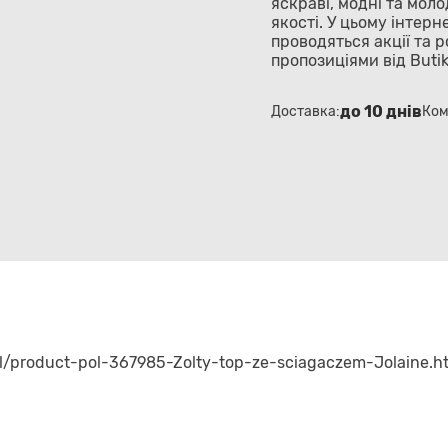
яскраві, модні та моло
якості. У цьому інтер
проводяться акції та 
пропозиціями від Buti
до 10 днів
Доставка:
Ком
.pl/product-pol-367985-Zolty-top-ze-sciagaczem-Jolaine.h