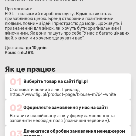
Про магазин:
FIGL – польський виробник одягу. Відмінна якість за
привабливою ціною. Бренд створений позитивними
людьми, повними ідей і пристрастю до моди, що живуть, і
призначений для жінок, які хочуть бути оригінальними і
жіночними. Як вони пишуть про себе "У нас є багато цікавих
ідей, якими ми хочемо здивувати вас".
Доставка:
до 10 днів
Комісія:
6.38%
Як це працює
01
Виберіть товар на сайті figl.pl
Скопіювати повний лінк. Приклад
https://www.figl.pl/product-page/blouse-m764-white
02
Оформляєте замовлення у нас на сайті
Вставити скопійовану лінк у форму замовлення та
заповнити необхідні поля (позначені червоним).
03
Дочекатися обробки замовлення менеджером