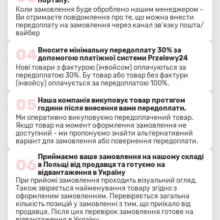
порталу.
Коли замовлення буде оброблено нашим менеджером -
Ви отримаєте повідомлення про те, що можна внести
передоплату на замовлення через канал зв'язку пошта/
вайбер
04
Вносите мінімальну передоплату 30% за
допомогою платіжної системи Przelewy24
Нові товари з фактурою (інвойсом) оплачуються за
передоплатою 30%. Бу товар або товар без фактури
(інвойсу) оплачується за передоплатою 100%.
05
Наша компанія викуповує товар протягом
години після внесення вами передоплати.
Ми оперативно викуповуємо передоплачений товар.
Якщо товар на момент оформлення замовлення не
доступний - ми пропонуємо знайти альтернативний
варіант для замовлення або повернення передоплати.
Приймаємо ваше замовлення на нашому складі
06
в Польщі від продавця та готуємо на
відвантаження в Україну
При прийомі замовлення проходить візуальний огляд.
Також звіряється найменування товару згідно з
оформленим замовленням. Перевіряється загальна
кількість позицій у замовленні з тим, що приїхало від
продавця. Після цих перевірок замовлення готове на
відвантаження в Україну.