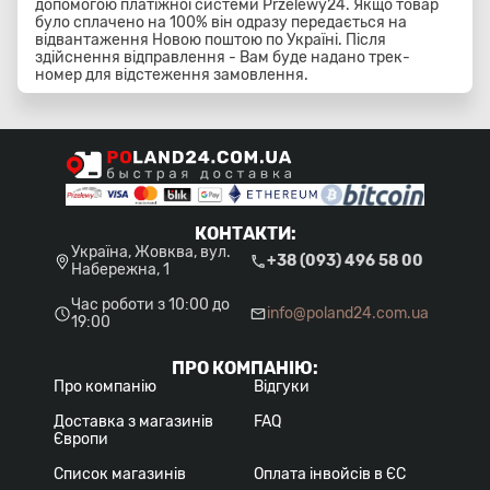
допомогою платіжної системи Przelewy24. Якщо товар
було сплачено на 100% він одразу передається на
відвантаження Новою поштою по Україні. Після
здійснення відправлення - Вам буде надано трек-
номер для відстеження замовлення.
КОНТАКТИ
:
Україна, Жовква, вул.
+38 (093) 496 58 00
Набережна, 1
Час роботи з 10:00 до
info@poland24.com.ua
19:00
ПРО КОМПАНІЮ
:
Про компанію
Відгуки
Доставка з магазинів
FAQ
Європи
Список магазинів
Оплата інвойсів в ЄС