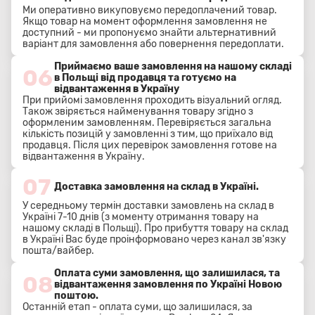
Ми оперативно викуповуємо передоплачений товар.
Якщо товар на момент оформлення замовлення не
доступний - ми пропонуємо знайти альтернативний
варіант для замовлення або повернення передоплати.
Приймаємо ваше замовлення на нашому складі
06
в Польщі від продавця та готуємо на
відвантаження в Україну
При прийомі замовлення проходить візуальний огляд.
Також звіряється найменування товару згідно з
оформленим замовленням. Перевіряється загальна
кількість позицій у замовленні з тим, що приїхало від
продавця. Після цих перевірок замовлення готове на
відвантаження в Україну.
07
Доставка замовлення на склад в Україні.
У середньому термін доставки замовлень на склад в
Україні 7-10 днів (з моменту отримання товару на
нашому складі в Польщі). Про прибуття товару на склад
в Україні Вас буде проінформовано через канал зв'язку
пошта/вайбер.
Оплата суми замовлення, що залишилася, та
08
відвантаження замовлення по Україні Новою
поштою.
Останній етап - оплата суми, що залишилася, за