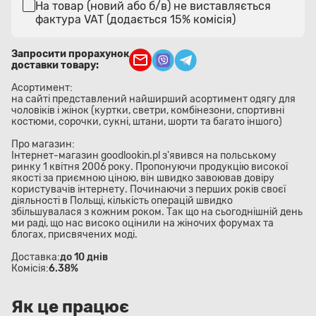
На товар (новий або б/в) не виставляється
фактура VAT (додається 15% комісія)
Запросити прорахунок
доставки товару:
Асортимент:
на сайті представлений найширший асортимент одягу для
чоловіків і жінок (куртки, светри, комбінезони, спортивні
костюми, сорочки, сукні, штани, шорти та багато іншого)
Про магазин:
Інтернет-магазин goodlookin.pl з'явився на польському
ринку 1 квітня 2006 року. Пропонуючи продукцію високої
якості за приємною ціною, він швидко завоював довіру
користувачів інтернету. Починаючи з перших років своєї
діяльності в Польщі, кількість операцій швидко
збільшувалася з кожним роком. Так що на сьогоднішній день
ми раді, що нас високо оцінили на жіночих форумах та
блогах, присвячених моді.
Доставка:
до 10 днів
Комісія:
6.38%
Як це працює