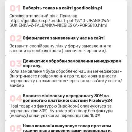
01
Виберіть товар на сайті goodlookin.pl
Скопіювати повний лінк. Приклад
https://goodlookin.pl/product-pol-19710-JEANSOWA-
SUKIENKA-Z-FALBANKA-NIEBIESKA-POP5810.html
02
Оформляєте замовлення у нас на сайті
Вставити скопійовану лінк у форму замовлення та
заповнити необхідні поля (позначені червоним).
03
Дочекатися обробки замовлення менеджером
порталу.
Коли замовлення буде оброблено нашим менеджером -
Ви отримаєте повідомлення про те, що можна внести
передоплату на замовлення через канал зв'язку пошта/
вайбер
04
Вносите мінімальну передоплату 30% за
допомогою платіжної системи Przelewy24
Нові товари з фактурою (інвойсом) оплачуються за
передоплатою 30%. Бу товар або товар без фактури
(інвойсу) оплачується за передоплатою 100%.
05
Наша компанія викуповує товар протягом
години після внесення вами передоплати.