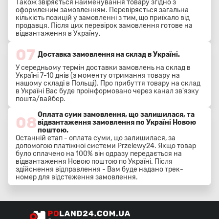
Також звіряється найменування товару згідно з
оформленим замовленням. Перевіряється загальна
кількість позицій у замовленні з тим, що приїхало від
продавця. Після цих перевірок замовлення готове на
відвантаження в Україну.
07
Доставка замовлення на склад в Україні.
У середньому термін доставки замовлень на склад в
Україні 7-10 днів (з моменту отримання товару на
нашому складі в Польщі). Про прибуття товару на склад
в Україні Вас буде проінформовано через канал зв'язку
пошта/вайбер.
Оплата суми замовлення, що залишилася, та
08
відвантаження замовлення по Україні Новою
поштою.
Останній етап - оплата суми, що залишилася, за
допомогою платіжної системи Przelewy24. Якщо товар
було сплачено на 100% він одразу передається на
відвантаження Новою поштою по Україні. Після
здійснення відправлення - Вам буде надано трек-
номер для відстеження замовлення.