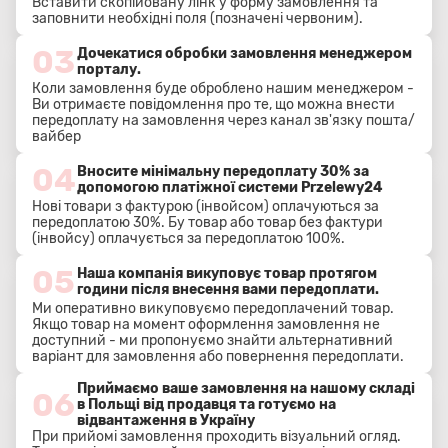
Вставити скопійовану лінк у форму замовлення та
заповнити необхідні поля (позначені червоним).
03
Дочекатися обробки замовлення менеджером
порталу.
Коли замовлення буде оброблено нашим менеджером -
Ви отримаєте повідомлення про те, що можна внести
передоплату на замовлення через канал зв'язку пошта/
вайбер
04
Вносите мінімальну передоплату 30% за
допомогою платіжної системи Przelewy24
Нові товари з фактурою (інвойсом) оплачуються за
передоплатою 30%. Бу товар або товар без фактури
(інвойсу) оплачується за передоплатою 100%.
05
Наша компанія викуповує товар протягом
години після внесення вами передоплати.
Ми оперативно викуповуємо передоплачений товар.
Якщо товар на момент оформлення замовлення не
доступний - ми пропонуємо знайти альтернативний
варіант для замовлення або повернення передоплати.
Приймаємо ваше замовлення на нашому складі
06
в Польщі від продавця та готуємо на
відвантаження в Україну
При прийомі замовлення проходить візуальний огляд.