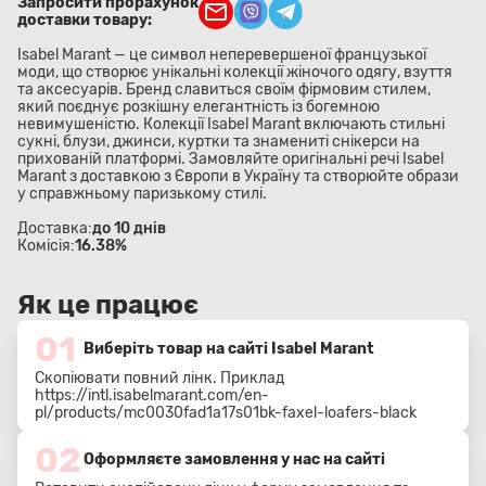
Запросити прорахунок
доставки товару:
Isabel Marant — це символ неперевершеної французької
моди, що створює унікальні колекції жіночого одягу, взуття
та аксесуарів. Бренд славиться своїм фірмовим стилем,
який поєднує розкішну елегантність із богемною
невимушеністю. Колекції Isabel Marant включають стильні
сукні, блузи, джинси, куртки та знамениті снікерси на
прихованій платформі. Замовляйте оригінальні речі Isabel
Marant з доставкою з Європи в Україну та створюйте образи
у справжньому паризькому стилі.
Доставка:
до 10 днів
Комісія:
16.38%
Як це працює
01
Виберіть товар на сайті Isabel Marant
Скопіювати повний лінк. Приклад
https://intl.isabelmarant.com/en-
pl/products/mc0030fad1a17s01bk-faxel-loafers-black
02
Оформляєте замовлення у нас на сайті