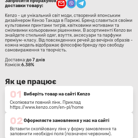
Запросити прорахунок
доставки товару:
Kenzo - це унікальний світ моди, створений японським
дизайнером Кензо Такада в Парижі. Бренд славиться своїми
культовими принтами тигрів, квітковими мотивами та
сміливими кольоровими рішеннями. В асортименті Kenzo ви
знайдете стильний одяг, взуття, аксесуари та парфуми
преміум-класу. Від повсякденних речей до вечірніх образів -
кожна модель відображає філософію бренду про свободу
самовираження та творчість.
Доставка:
до 7 днів
Комісія:
6.38%
Як це працює
01
Виберіть товар на сайті Kenzo
Скопіювати повний лінк. Приклад
https://www.kenzo.com/en-pl/home
02
Оформляєте замовлення у нас на сайті
Вставити скопійовану лінк у форму замовлення та
заповнити необхідні поля (позначені червоним).