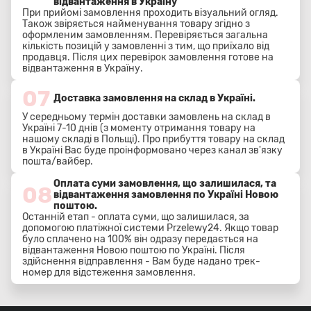
відвантаження в Україну
При прийомі замовлення проходить візуальний огляд.
Також звіряється найменування товару згідно з
оформленим замовленням. Перевіряється загальна
кількість позицій у замовленні з тим, що приїхало від
продавця. Після цих перевірок замовлення готове на
відвантаження в Україну.
07
Доставка замовлення на склад в Україні.
У середньому термін доставки замовлень на склад в
Україні 7-10 днів (з моменту отримання товару на
нашому складі в Польщі). Про прибуття товару на склад
в Україні Вас буде проінформовано через канал зв'язку
пошта/вайбер.
Оплата суми замовлення, що залишилася, та
08
відвантаження замовлення по Україні Новою
поштою.
Останній етап - оплата суми, що залишилася, за
допомогою платіжної системи Przelewy24. Якщо товар
було сплачено на 100% він одразу передається на
відвантаження Новою поштою по Україні. Після
здійснення відправлення - Вам буде надано трек-
номер для відстеження замовлення.