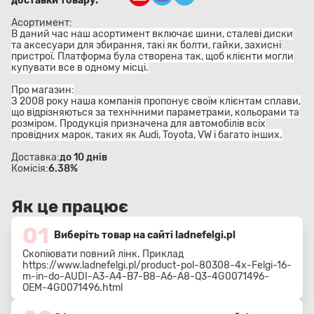
доставки товару:
Асортимент:
В даний час наш асортимент включає шини, сталеві диски
та аксесуари для збирання, такі як болти, гайки, захисні
пристрої. Платформа була створена так, щоб клієнти могли
купувати все в одному місці.
Про магазин:
З 2008 року наша компанія пропонує своїм клієнтам сплави,
що відрізняються за технічними параметрами, кольорами та
розміром. Продукція призначена для автомобілів всіх
провідних марок, таких як Audi, Toyota, VW і багато інших.
Доставка:
до 10 днів
Комісія:
6.38%
Як це працює
01
Виберіть товар на сайті ladnefelgi.pl
Скопіювати повний лінк. Приклад
https://www.ladnefelgi.pl/product-pol-80308-4x-Felgi-16-
m-in-do-AUDI-A3-A4-B7-B8-A6-A8-Q3-4G0071496-
OEM-4G0071496.html