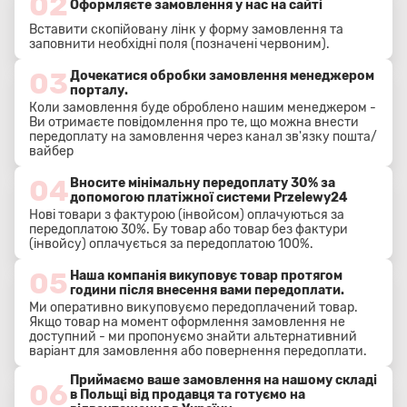
02
Оформляєте замовлення у нас на сайті
Вставити скопійовану лінк у форму замовлення та
заповнити необхідні поля (позначені червоним).
03
Дочекатися обробки замовлення менеджером
порталу.
Коли замовлення буде оброблено нашим менеджером -
Ви отримаєте повідомлення про те, що можна внести
передоплату на замовлення через канал зв'язку пошта/
вайбер
04
Вносите мінімальну передоплату 30% за
допомогою платіжної системи Przelewy24
Нові товари з фактурою (інвойсом) оплачуються за
передоплатою 30%. Бу товар або товар без фактури
(інвойсу) оплачується за передоплатою 100%.
05
Наша компанія викуповує товар протягом
години після внесення вами передоплати.
Ми оперативно викуповуємо передоплачений товар.
Якщо товар на момент оформлення замовлення не
доступний - ми пропонуємо знайти альтернативний
варіант для замовлення або повернення передоплати.
Приймаємо ваше замовлення на нашому складі
06
в Польщі від продавця та готуємо на