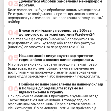
03
Дочекатися обробки замовлення менеджером
порталу.
Коли замовлення буде оброблено нашим менеджером -
Ви отримаєте повідомлення про те, що можна внести
передоплату на замовлення через канал зв'язку пошта/
вайбер
04
Вносите мінімальну передоплату 30% за
допомогою платіжної системи Przelewy24
Нові товари з фактурою (інвойсом) оплачуються за
передоплатою 30%. Бу товар або товар без фактури
(інвойсу) оплачується за передоплатою 100%.
05
Наша компанія викуповує товар протягом
години після внесення вами передоплати.
Ми оперативно викуповуємо передоплачений товар.
Якщо товар на момент оформлення замовлення не
доступний - ми пропонуємо знайти альтернативний
варіант для замовлення або повернення передоплати.
Приймаємо ваше замовлення на нашому складі
06
в Польщі від продавця та готуємо на
відвантаження в Україну
При прийомі замовлення проходить візуальний огляд.
Також звіряється найменування товару згідно з
оформленим замовленням. Перевіряється загальна
кількість позицій у замовленні з тим, що приїхало від