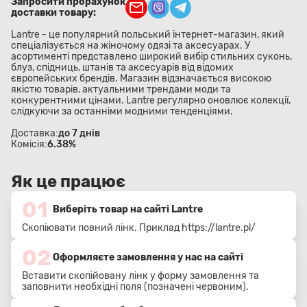
Запросити прорахунок
доставки товару:
Lantre - це популярний польський інтернет-магазин, який
спеціалізується на жіночому одязі та аксесуарах. У
асортименті представлено широкий вибір стильних суконь,
блуз, спідниць, штанів та аксесуарів від відомих
європейських брендів. Магазин відзначається високою
якістю товарів, актуальними трендами моди та
конкурентними цінами. Lantre регулярно оновлює колекції,
слідкуючи за останніми модними тенденціями.
Доставка:
до 7 днів
Комісія:
6.38%
Як це працює
01
Виберіть товар на сайті Lantre
Скопіювати повний лінк. Приклад
https://lantre.pl/
02
Оформляєте замовлення у нас на сайті
Вставити скопійовану лінк у форму замовлення та
заповнити необхідні поля (позначені червоним).