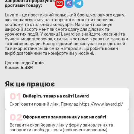
Запросити прорахунок
доставки товару:
Lavard - це престижний польський бренд чоловічого одягу,
що спеціалізується на створенні елегантних сорочок,
костюмів та стильних аксесуарів. Магазин пропонує
широкий асортимент якісного одягу для ділових та
урочистих подій. У колекції Lavard ви знайдете класичні та
сучасні моделі сорочок, стильні костюми, краватки, запонки
та інші аксесуари. Бренд відомий своєю увагою до деталей
та використанням якісних матеріалів, що робить кожен
виріб довговічним та комфортним у носінні.
Доставка:
до 7 днів
Комісія:
6.38%
Як це працює
01
Виберіть товар на сайті Lavard
Скопіювати повний лінк. Приклад
https://www.lavard.pl/
02
Оформляєте замовлення у нас на сайті
Вставити скопійовану лінк у форму замовлення та
заповнити необхідні поля (позначені червоним).