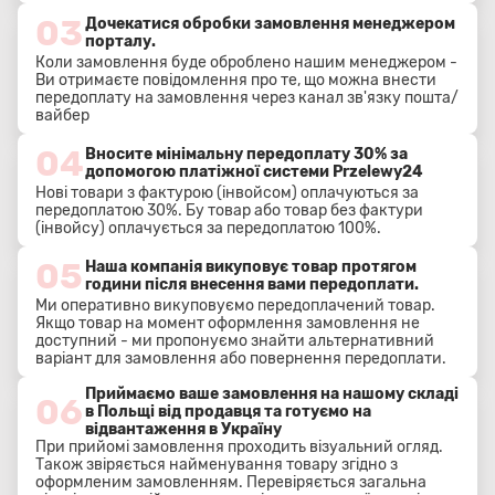
03
Дочекатися обробки замовлення менеджером
порталу.
Коли замовлення буде оброблено нашим менеджером -
Ви отримаєте повідомлення про те, що можна внести
передоплату на замовлення через канал зв'язку пошта/
вайбер
04
Вносите мінімальну передоплату 30% за
допомогою платіжної системи Przelewy24
Нові товари з фактурою (інвойсом) оплачуються за
передоплатою 30%. Бу товар або товар без фактури
(інвойсу) оплачується за передоплатою 100%.
05
Наша компанія викуповує товар протягом
години після внесення вами передоплати.
Ми оперативно викуповуємо передоплачений товар.
Якщо товар на момент оформлення замовлення не
доступний - ми пропонуємо знайти альтернативний
варіант для замовлення або повернення передоплати.
Приймаємо ваше замовлення на нашому складі
06
в Польщі від продавця та готуємо на
відвантаження в Україну
При прийомі замовлення проходить візуальний огляд.
Також звіряється найменування товару згідно з
оформленим замовленням. Перевіряється загальна