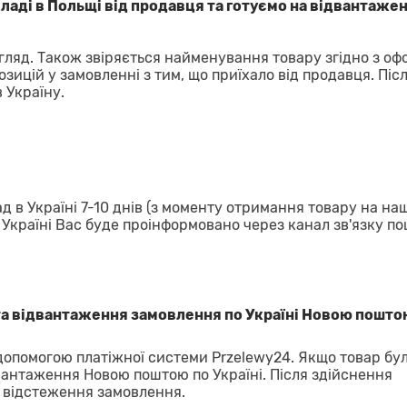
аді в Польщі від продавця та готуємо на відвантажен
гляд. Також звіряється найменування товару згідно з о
озицій у замовленні з тим, що приїхало від продавця. Піс
 Україну.
д в Україні 7-10 днів (з моменту отримання товару на на
в Україні Вас буде проінформовано через канал зв'язку п
та відвантаження замовлення по Україні Новою пошто
 допомогою платіжної системи Przelewy24. Якщо товар бу
вантаження Новою поштою по Україні. Після здійснення
 відстеження замовлення.