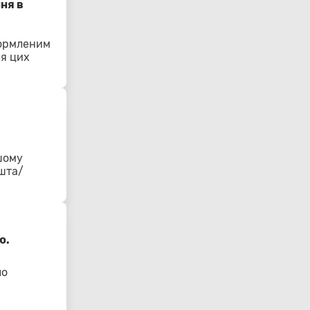
ня в
формленим
ля цих
шому
ошта/
ю.
ло