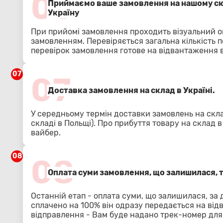
06
Приймаємо ваше замовлення на нашому скл
Україну
При прийомі замовлення проходить візуальний о
замовленням. Перевіряється загальна кількість п
перевірок замовлення готове на відвантаження в
07
07
Доставка замовлення на склад в Україні.
У середньому термін доставки замовлень на скла
складі в Польщі). Про прибуття товару на склад 
вайбер.
08
08
Оплата суми замовлення, що залишилася, 
Останній етап - оплата суми, що залишилася, за
сплачено на 100% він одразу передається на від
відправлення - Вам буде надано трек-номер для