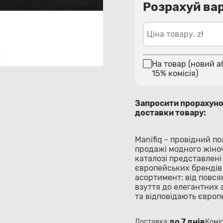
Розрахуй вар
Ціна товару, zł
На товар (новий а
15% комісія)
Запросити прорахун
доставки товару:
Manifiq - провідний п
продажі модного жіночо
каталозі представлені
європейських брендів
асортимент: від повся
взуття до елегантних 
та відповідають євро
до 7 днів
Доставка:
Коміс