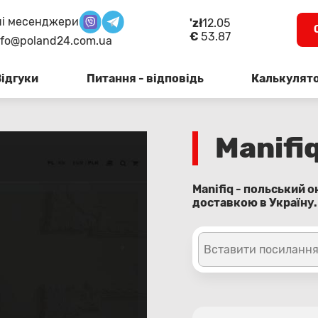
і месенджери
'zł
12.05
€
53.87
nfo@poland24.com.ua
Відгуки
Питання - відповідь
Калькулят
Manifi
Manifiq - польський 
доставкою в Україну.
Вставити посилання