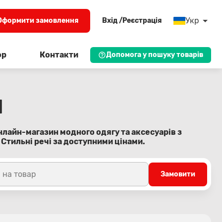
Укр
Оформити замовлення
Вхід /Реєстрація
ор
Контакти
Допомога у пошуку товарів
q
онлайн-магазин модного одягу та аксесуарів з
 Стильні речі за доступними цінами.
 на товар
Замовити