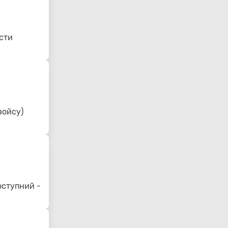
сти
войсу)
оступний -