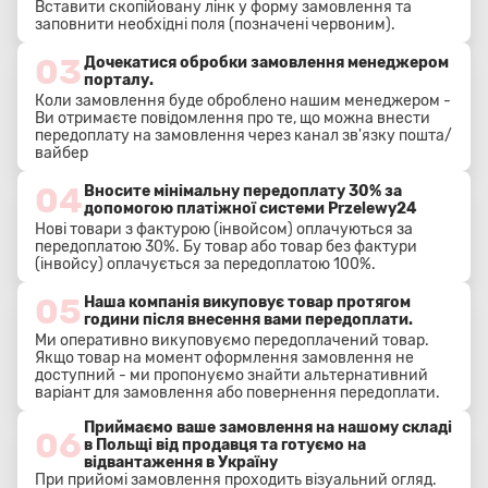
Вставити скопійовану лінк у форму замовлення та
заповнити необхідні поля (позначені червоним).
03
Дочекатися обробки замовлення менеджером
порталу.
Коли замовлення буде оброблено нашим менеджером -
Ви отримаєте повідомлення про те, що можна внести
передоплату на замовлення через канал зв'язку пошта/
вайбер
04
Вносите мінімальну передоплату 30% за
допомогою платіжної системи Przelewy24
Нові товари з фактурою (інвойсом) оплачуються за
передоплатою 30%. Бу товар або товар без фактури
(інвойсу) оплачується за передоплатою 100%.
05
Наша компанія викуповує товар протягом
години після внесення вами передоплати.
Ми оперативно викуповуємо передоплачений товар.
Якщо товар на момент оформлення замовлення не
доступний - ми пропонуємо знайти альтернативний
варіант для замовлення або повернення передоплати.
Приймаємо ваше замовлення на нашому складі
06
в Польщі від продавця та готуємо на
відвантаження в Україну
При прийомі замовлення проходить візуальний огляд.