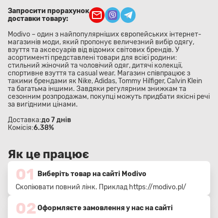
Запросити прорахунок
доставки товару:
Modivo – один з найпопулярніших європейських інтернет-
магазинів моди, який пропонує величезний вибір одягу,
взуття та аксесуарів від відомих світових брендів. У
асортименті представлені товари для всієї родини:
стильний жіночий та чоловічий одяг, дитячі колекції,
спортивне взуття та casual wear. Магазин співпрацює з
такими брендами як Nike, Adidas, Tommy Hilfiger, Calvin Klein
та багатьма іншими. Завдяки регулярним знижкам та
сезонним розпродажам, покупці можуть придбати якісні речі
за вигідними цінами.
Доставка:
до 7 днів
Комісія:
6.38%
Як це працює
01
Виберіть товар на сайті Modivo
Скопіювати повний лінк. Приклад
https://modivo.pl/
02
Оформляєте замовлення у нас на сайті