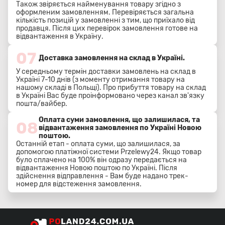
Також звіряється найменування товару згідно з
оформленим замовленням. Перевіряється загальна
кількість позицій у замовленні з тим, що приїхало від
продавця. Після цих перевірок замовлення готове на
відвантаження в Україну.
07
Доставка замовлення на склад в Україні.
У середньому термін доставки замовлень на склад в
Україні 7-10 днів (з моменту отримання товару на
нашому складі в Польщі). Про прибуття товару на склад
в Україні Вас буде проінформовано через канал зв'язку
пошта/вайбер.
Оплата суми замовлення, що залишилася, та
08
відвантаження замовлення по Україні Новою
поштою.
Останній етап - оплата суми, що залишилася, за
допомогою платіжної системи Przelewy24. Якщо товар
було сплачено на 100% він одразу передається на
відвантаження Новою поштою по Україні. Після
здійснення відправлення - Вам буде надано трек-
номер для відстеження замовлення.