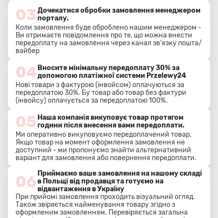
03
Дочекатися обробки замовлення менеджером
порталу.
Коли замовлення буде оброблено нашим менеджером -
Ви отримаєте повідомлення про те, що можна внести
передоплату на замовлення через канал зв'язку пошта/
вайбер
04
Вносите мінімальну передоплату 30% за
допомогою платіжної системи Przelewy24
Нові товари з фактурою (інвойсом) оплачуються за
передоплатою 30%. Бу товар або товар без фактури
(інвойсу) оплачується за передоплатою 100%.
05
Наша компанія викуповує товар протягом
години після внесення вами передоплати.
Ми оперативно викуповуємо передоплачений товар.
Якщо товар на момент оформлення замовлення не
доступний - ми пропонуємо знайти альтернативний
варіант для замовлення або повернення передоплати.
Приймаємо ваше замовлення на нашому складі
06
в Польщі від продавця та готуємо на
відвантаження в Україну
При прийомі замовлення проходить візуальний огляд.
Також звіряється найменування товару згідно з
оформленим замовленням. Перевіряється загальна