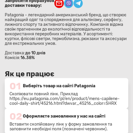
Запросити прорахунок
доставки товару:
Patagonia - легендарний американський бренд, що створює
найкращий одяг та спорядження для альпінізму, серфінгу,
лижного спорту та активного відпочинку. Компанія відома
своїм прагненням до екологічної відповідальності та
використання переробних матеріалів. У асортименті:
куртки, флісові светри, термобілизна, рюкзаки та аксесуари
для екстремальних умов.
Доставка:
до 10 днів
Комісія:
16.38%
Як це працює
01
Виберіть товар на сайті Patagonia
Скопіювати повний лінк. Приклад
https://eu.patagonia.com/pl/en/product/mens-capilene-
cool-daily-shirt/45216.html?dwvar_45216_color=SHRX
02
Оформляєте замовлення у нас на сайті
Вставити скопійовану лінк у форму замовлення та
заповнити необхідні поля (позначені червоним).