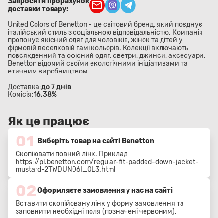
Запросити прорахунок
доставки товару:
United Colors of Benetton - це світовий бренд, який поєднує
італійський стиль з соціальною відповідальністю. Компанія
пропонує якісний одяг для чоловіків, жінок та дітей у
фірмовій веселковій гамі кольорів. Колекції включають
повсякденний та офісний одяг, светри, джинси, аксесуари.
Benetton відомий своїми екологічними ініціативами та
етичним виробництвом.
Доставка:
до 7 днів
Комісія:
16.38%
Як це працює
01
Виберіть товар на сайті Benetton
Скопіювати повний лінк. Приклад
https://pl.benetton.com/regular-fit-padded-down-jacket-
mustard-2TWDUN06I_0L3.html
02
Оформляєте замовлення у нас на сайті
Вставити скопійовану лінк у форму замовлення та
заповнити необхідні поля (позначені червоним).