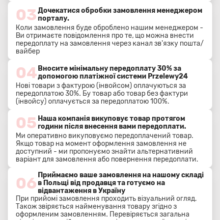
03
Дочекатися обробки замовлення менеджером
порталу.
Коли замовлення буде оброблено нашим менеджером -
Ви отримаєте повідомлення про те, що можна внести
передоплату на замовлення через канал зв'язку пошта/
вайбер
04
Вносите мінімальну передоплату 30% за
допомогою платіжної системи Przelewy24
Нові товари з фактурою (інвойсом) оплачуються за
передоплатою 30%. Бу товар або товар без фактури
(інвойсу) оплачується за передоплатою 100%.
05
Наша компанія викуповує товар протягом
години після внесення вами передоплати.
Ми оперативно викуповуємо передоплачений товар.
Якщо товар на момент оформлення замовлення не
доступний - ми пропонуємо знайти альтернативний
варіант для замовлення або повернення передоплати.
Приймаємо ваше замовлення на нашому складі
06
в Польщі від продавця та готуємо на
відвантаження в Україну
При прийомі замовлення проходить візуальний огляд.
Також звіряється найменування товару згідно з
оформленим замовленням. Перевіряється загальна