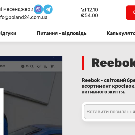
і месенджери
'zł
12.10
€
54.00
nfo@poland24.com.ua
Відгуки
Питання - відповідь
Калькулят
Reebo
Reebok - світовий бр
асортимент кросівок,
активного життя.
Вставити посилання