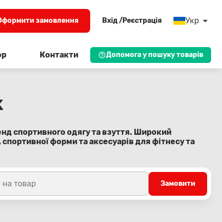
Укр
Оформити замовлення
Вхід /Реєстрація
ор
Контакти
Допомога у пошуку товарів
k
енд спортивного одягу та взуття. Широкий
 спортивної форми та аксесуарів для фітнесу та
 на товар
Замовити