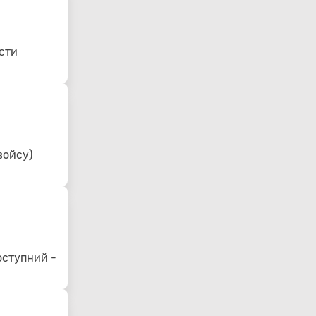
сти
войсу)
оступний -