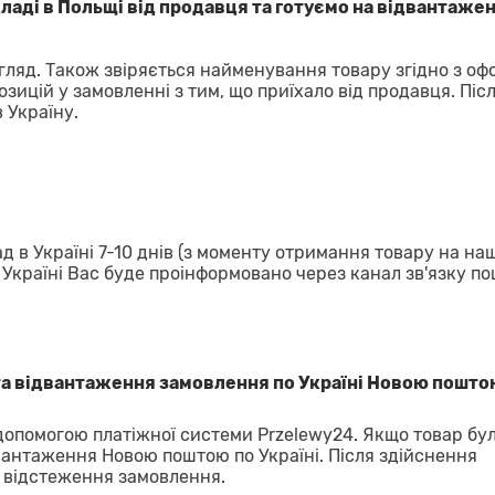
аді в Польщі від продавця та готуємо на відвантажен
гляд. Також звіряється найменування товару згідно з о
озицій у замовленні з тим, що приїхало від продавця. Піс
 Україну.
д в Україні 7-10 днів (з моменту отримання товару на на
в Україні Вас буде проінформовано через канал зв'язку п
та відвантаження замовлення по Україні Новою пошто
 допомогою платіжної системи Przelewy24. Якщо товар бу
вантаження Новою поштою по Україні. Після здійснення
 відстеження замовлення.