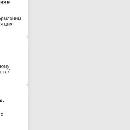
ня в
формленим
ля цих
шому
ошта/
ю.
ло