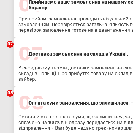
06
Приймаємо ваше замовлення на нашому скл
Україну
При прийомі замовлення проходить візуальний о
замовленням. Перевіряється загальна кількість п
перевірок замовлення готове на відвантаження в
07
07
Доставка замовлення на склад в Україні.
У середньому термін доставки замовлень на скла
складі в Польщі). Про прибуття товару на склад 
вайбер.
08
08
Оплата суми замовлення, що залишилася, 
Останній етап - оплата суми, що залишилася, за
сплачено на 100% він одразу передається на від
відправлення - Вам буде надано трек-номер для