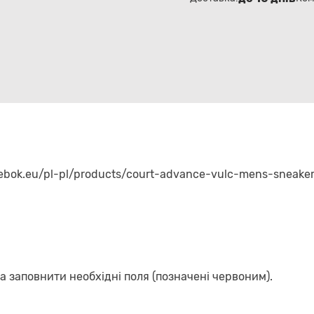
ebok.eu/pl-pl/products/court-advance-vulc-mens-sneake
а заповнити необхідні поля (позначені червоним).