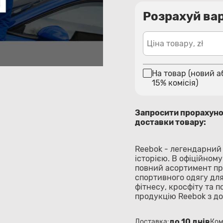
Розрахуй вар
Ціна товару, zł
На товар (новий а
15% комісія)
Запросити прорахун
доставки товару:
Reebok - легендарний 
історією. В офіційном
повний асортимент про
спортивного одягу для
фітнесу, кросфіту та 
продукцію Reebok з до
до 10 днів
Доставка:
Ком