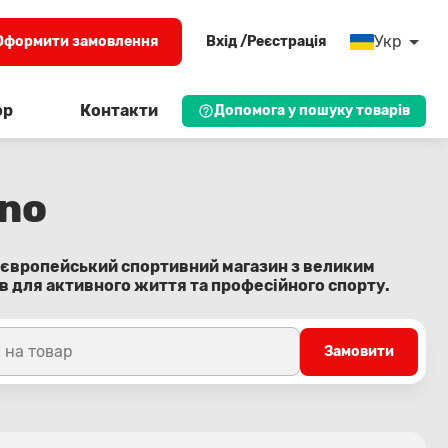
Укр
Оформити замовлення
Вхід /Реєстрація
ор
Контакти
Допомога у пошуку товарів
no
й європейський спортивний магазин з великим
в для активного життя та професійного спорту.
 на товар
Замовити