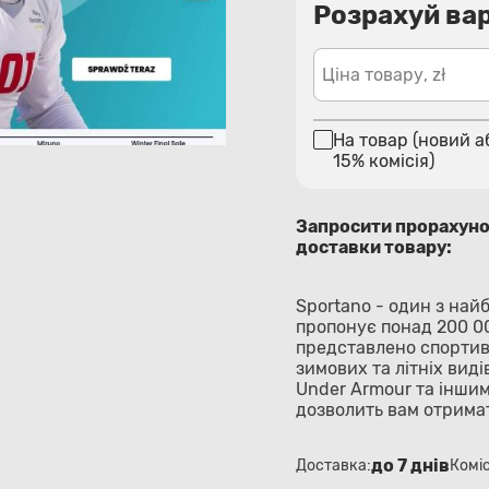
Розрахуй вар
Ціна товару, zł
На товар (новий а
15% комісія)
Запросити прорахун
доставки товару:
Sportano - один з най
пропонує понад 200 00
представлено спортивн
зимових та літніх виді
Under Armour та іншим
дозволить вам отримат
до 7 днів
Доставка:
Коміс