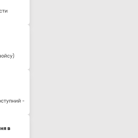
сти
войсу)
оступний -
ня в