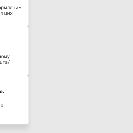
формленим
ля цих
шому
ошта/
ю.
ло