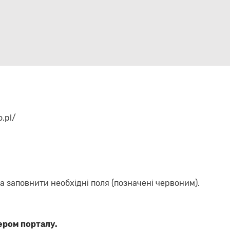
o.pl/
а заповнити необхідні поля (позначені червоним).
ром порталу.