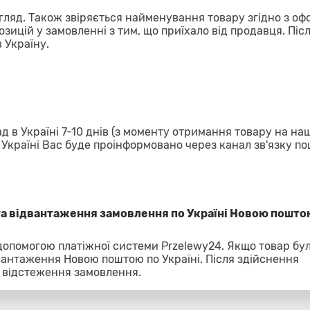
гляд. Також звіряється найменування товару згідно з о
озицій у замовленні з тим, що приїхало від продавця. Піс
 Україну.
д в Україні 7-10 днів (з моменту отримання товару на на
в Україні Вас буде проінформовано через канал зв'язку п
та відвантаження замовлення по Україні Новою пошто
 допомогою платіжної системи Przelewy24. Якщо товар бу
вантаження Новою поштою по Україні. Після здійснення
 відстеження замовлення.