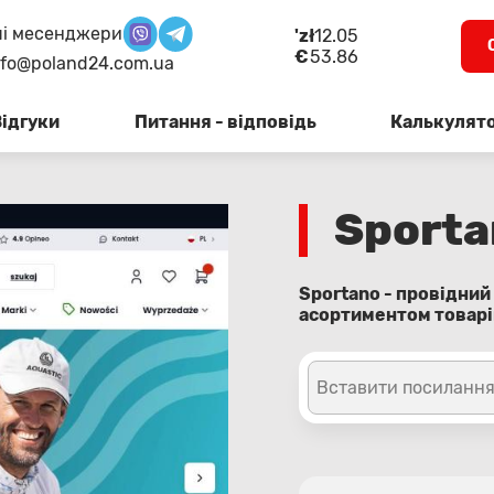
і месенджери
'zł
12.05
€
53.86
nfo@poland24.com.ua
Відгуки
Питання - відповідь
Калькулят
Sporta
Sportano - провідни
асортиментом товарі
Вставити посилання