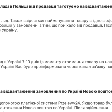
аді в Польщі від продавця та готуємо на відвантажен
гляд. Також звіряється найменування товару згідно з о
озицій у замовленні з тим, що приїхало від продавця. Піс
 Україну.
д в Україні 7-10 днів (з моменту отримання товару на на
в Україні Вас буде проінформовано через канал зв'язку п
та відвантаження замовлення по Україні Новою пошто
 допомогою платіжної системи Przelewy24. Якщо товар бу
вантаження Новою поштою по Україні. Після здійснення