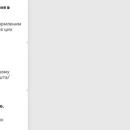
ня в
формленим
ля цих
шому
ошта/
ю.
ло