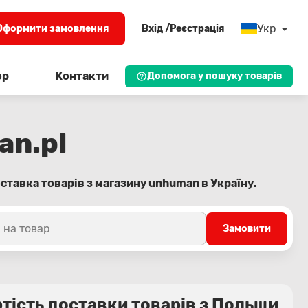
Укр
Оформити замовлення
Вхід /Реєстрація
ор
Контакти
Допомога у пошуку товарів
an.pl
ставка товарів з магазину unhuman в Україну.
 на товар
Замовити
тість доставки товарів з Польщи