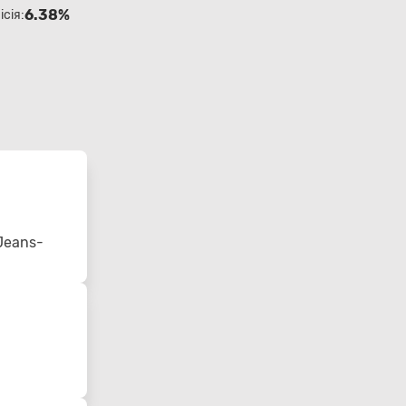
6.38%
ісія:
Jeans-