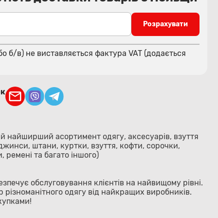
Розрахувати
бо б/в) не виставляється фактура VAT (додається
ок
ий найширший асортимент одягу, аксесуарів, взуття
( джинси, штани, куртки, взуття, кофти, сорочки,
, ремені та багато іншого)
зпечує обслуговування клієнтів на найвищому рівні.
р різноманітного одягу від найкращих виробників.
купками!