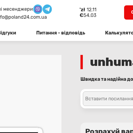
і месенджери
'zł
12.11
€
54.03
nfo@poland24.com.ua
Відгуки
Питання - відповідь
Калькулят
unhum
Швидка та надійна до
Вставити посилання
Розрахуй вар