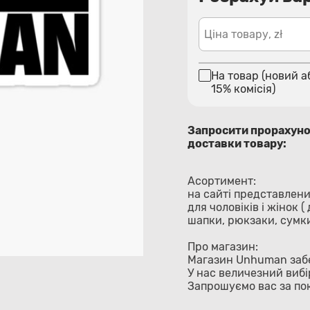
Ціна товару, zł
На товар (новий а
15% комісія)
Запросити прорахун
доставки товару:
Асортимент:
на сайті представлен
для чоловіків і жінок 
шапки, рюкзаки, сумки
Про магазин:
Магазин Unhuman забе
У нас величезний вибі
Запрошуємо вас за по