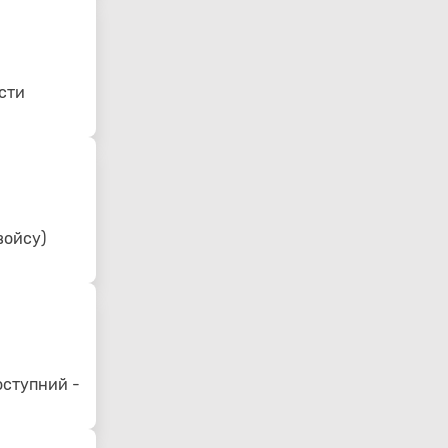
сти
войсу)
оступний -